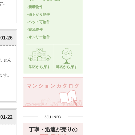
す。
-新着物件
-値下がり物件
-ペット可物件
-築浅物件
-オンリー物件
-01-26
ません
学区から探す
町名から探す
ます。
-01-22
丁寧・迅速が売りの