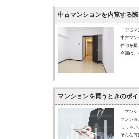
中古マンションを内覧する際
「中古マ
中古マン
住宅を購
今回は、
マンションを買うときのポイ
「マンシ
マンショ
っしゃい
そんな方