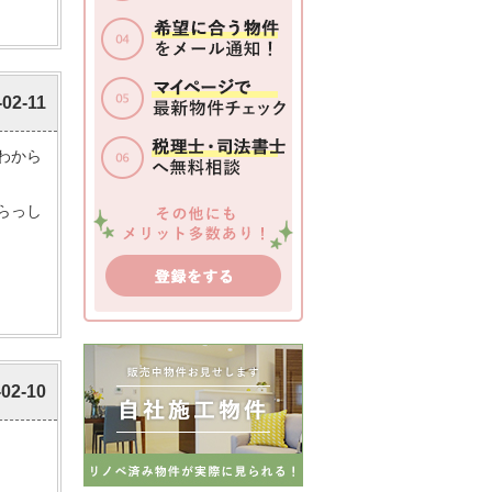
-02-11
わから
らっし
-02-10