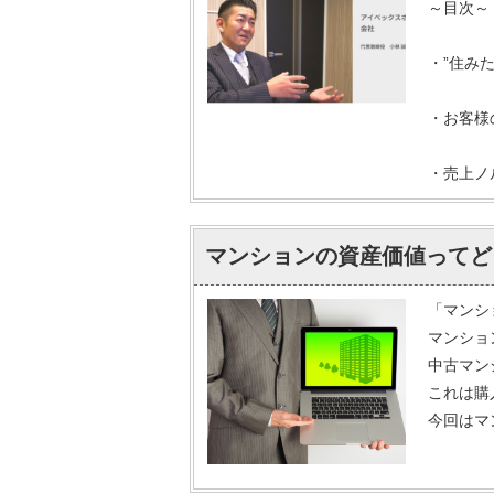
～目次～
・”住み
・お客様
・売上ノ
マンションの資産価値ってど
「マンシ
マンショ
中古マン
これは購
今回はマ