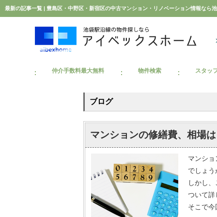
最新の記事一覧 | 豊島区・中野区・新宿区の中古マンション・リノベーション情報なら
仲介手数料最大無料
物件検索
スタッ
ブログ
マンションの修繕費、相場は
マンショ
でしょう
しかし、
ついて詳
そこで今