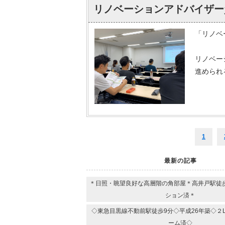
リノベーションアドバイザー
「リノベ
リノベー
進められ
1
最新の記事
＊日照・眺望良好な高層階の角部屋＊高井戸駅徒歩
ション済＊
◇東急目黒線不動前駅徒歩9分◇平成26年築◇２L
ーム済◇