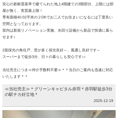
安心の新耐震基準で建てられた地上4階建ての3階部分、上階には部
屋が無く、実質最上階！
専有面積40.02平米の２DKでお二人でお住まいになるには丁度良い
空間となっております。
室内は新規リノベーション実施、水回り設備から新品で快適に暮ら
せます♪
2面採光の角住戸、窓が多く採光良好～、風通し良好です～
スーパーまで徒歩3分、日々の暮らしも安心です♪♪
当社売主につき≪仲介手数料不要≫＊＊当日のご案内も迅速に対応
いたします＊＊
≪当社売主≫＊グリーンキャピタル赤羽＊赤羽駅徒歩3分
の駅チカ好立地＊
2025-12-19