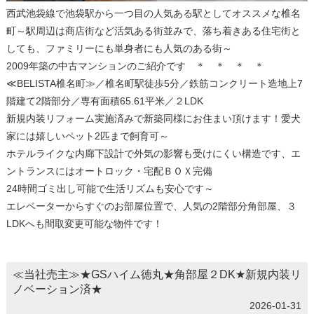
西武池袋線で池袋駅から一つ目の人気ある駅としてオススメな椎名
町～駅周辺は商店街など活気ある街並みで、落ち着きある住宅街と
しても、ファミリーにも単身者にも人気のある街～
2009年築の中古マンションのご紹介です ＊ ＊ ＊ ＊
≪BELISTA椎名町≫／椎名町駅徒歩5分／鉄筋コンクリート造地上7
階建て2階部分／専有面積65.61平米／２LDK
新規内装リフォーム実施済みで新築同様にお住まい頂けます！愛犬
家には嬉しいペット2匹まで飼育可～
ホテルライクな内廊下設計で外気の影響も受けにくい構造です、エ
ントランスにはオートロック・宅配ＢＯＸ完備
24時間ゴミ出し可能で生活リズムも安心です～
エレベーターからすぐのお部屋位置で、人気の2階部分角部屋、３
LDKへも間取変更可能な物件です！
≪当社売主≫★GSハイム徳丸★角部屋２DK★新規内装リ
ノベーション済★
2026-01-31