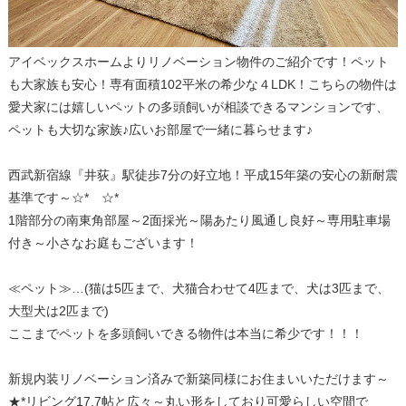
アイベックスホームよりリノベーション物件のご紹介です！ペット
も大家族も安心！専有面積102平米の希少な４LDK！こちらの物件は
愛犬家には嬉しいペットの多頭飼いが相談できるマンションです、
ペットも大切な家族♪広いお部屋で一緒に暮らせます♪
西武新宿線『井荻』駅徒歩7分の好立地！平成15年築の安心の新耐震
基準です～☆* ☆*
1階部分の南東角部屋～2面採光～陽あたり風通し良好～専用駐車場
付き～小さなお庭もございます！
≪ペット≫…(猫は5匹まで、犬猫合わせて4匹まで、犬は3匹まで、
大型犬は2匹まで)
ここまでペットを多頭飼いできる物件は本当に希少です！！！
新規内装リノベーション済みで新築同様にお住まいいただけます～
★*リビング17.7帖と広々～丸い形をしており可愛らしい空間で