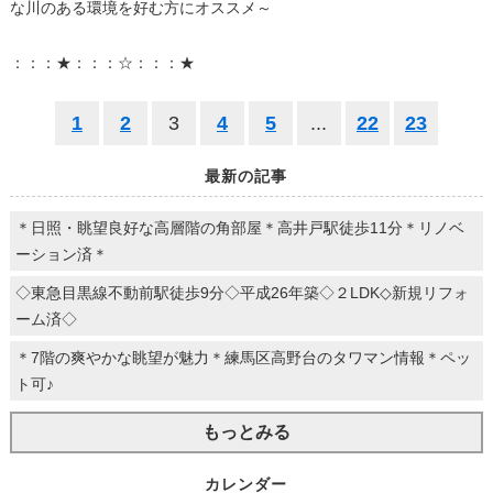
な川のある環境を好む方にオススメ～
：：：★：：：☆：：：★
1
2
3
4
5
...
22
23
最新の記事
＊日照・眺望良好な高層階の角部屋＊高井戸駅徒歩11分＊リノベ
ーション済＊
◇東急目黒線不動前駅徒歩9分◇平成26年築◇２LDK◇新規リフォ
ーム済◇
＊7階の爽やかな眺望が魅力＊練馬区高野台のタワマン情報＊ペッ
ト可♪
もっとみる
カレンダー