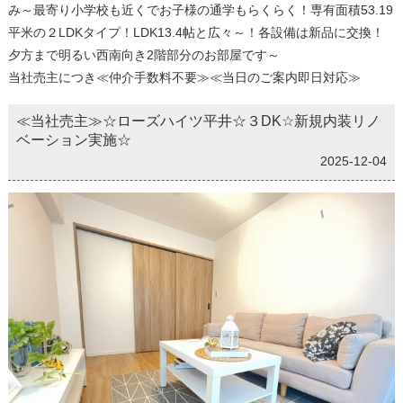
み～最寄り小学校も近くでお子様の通学もらくらく！専有面積53.19
平米の２LDKタイプ！LDK13.4帖と広々～！各設備は新品に交換！
夕方まで明るい西南向き2階部分のお部屋です～
当社売主につき≪仲介手数料不要≫≪当日のご案内即日対応≫
≪当社売主≫☆ローズハイツ平井☆３DK☆新規内装リノ
ベーション実施☆
2025-12-04