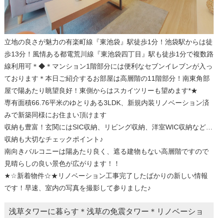
立地の良さが魅力の有楽町線『東池袋』駅徒歩1分！池袋駅からは徒
歩13分！風情ある都電荒川線『東池袋四丁目』駅も徒歩1分で複数路
線利用可＊◆＊マンション1階部分には便利なセブンイレブンが入っ
ております＊本日ご紹介するお部屋は高層階の11階部分！南東角部
屋で陽あたり眺望良好！東側からはスカイツリーも望めます*★
専有面積66.76平米のゆとりある3LDK、新規内装リノベーション済
みで新築同様にお住まい頂けます
収納も豊富！玄関にはSIC収納、リビング収納、洋室WIC収納など…
収納も大切なチェックポイント♪
南向きバルコニーは陽あたり良く、遮る建物もない高層階ですので
見晴らしの良い景色が広がります！！
★☆新着物件☆★リノベーション工事完了したばかりの新しい情報
です！早速、室内の写真を撮影して参りました♪
浅草タワーに暮らす＊浅草の免震タワー＊リノベーショ