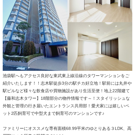
池袋駅へもアクセス良好な東武東上線沿線のタワーマンションをご
紹介いたします！！志木駅徒歩3分の駅チカ好立地！駅前には丸井や
駅ビルなど様々な飲食店や買物施設があり生活至便！地上22階建て
【藤和志木タワー】18階部分の物件情報です～！スタイリッシュな
外観と管理の行き届いたエントランス共用部！愛犬家には嬉しいペ
ット2匹飼育可で中型犬まで飼育可のマンションです♪
ファミリーにオススメな専有面積68.99平米のゆとりある３LDK、高