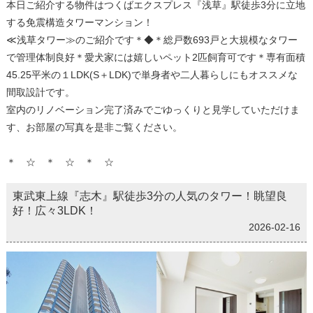
本日ご紹介する物件はつくばエクスプレス『浅草』駅徒歩3分に立地
する免震構造タワーマンション！
≪浅草タワー≫のご紹介です＊◆＊総戸数693戸と大規模なタワー
で管理体制良好＊愛犬家には嬉しいペット2匹飼育可です＊専有面積
45.25平米の１LDK(S＋LDK)で単身者や二人暮らしにもオススメな
間取設計です。
室内のリノベーション完了済みでごゆっくりと見学していただけま
す、お部屋の写真を是非ご覧ください。
＊ ☆ ＊ ☆ ＊ ☆
東武東上線『志木』駅徒歩3分の人気のタワー！眺望良
好！広々3LDK！
2026-02-16