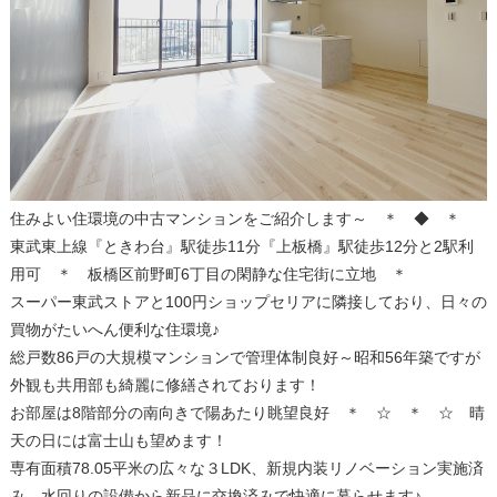
住みよい住環境の中古マンションをご紹介します～ ＊ ◆ ＊
東武東上線『ときわ台』駅徒歩11分『上板橋』駅徒歩12分と2駅利
用可 ＊ 板橋区前野町6丁目の閑静な住宅街に立地 ＊
スーパー東武ストアと100円ショップセリアに隣接しており、日々の
買物がたいへん便利な住環境♪
総戸数86戸の大規模マンションで管理体制良好～昭和56年築ですが
外観も共用部も綺麗に修繕されております！
お部屋は8階部分の南向きで陽あたり眺望良好 ＊ ☆ ＊ ☆ 晴
天の日には富士山も望めます！
専有面積78.05平米の広々な３LDK、新規内装リノベーション実施済
み、水回りの設備から新品に交換済みで快適に暮らせます♪