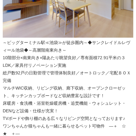
～ビッグターミナル駅≪池袋≫が徒歩圏内～◆サンクレイドルレヴ
ィール池袋◆～高層階南東向き～
10階部分×南東向き×陽あたり眺望良好／専有面積72.91平米の３
LDK／家具付リノベーション実施
総戸数92戸の日勤管理で管理体制良好／オートロック／宅配ＢＯＸ
完備
マルチWIC収納、リビング収納、廊下収納、オープンクローゼッ
ト、キッチンカップボードなど収納豊富な設計です！
床暖房・食洗機・浴室乾燥暖房機・追焚機能・ウォシュレット・
DENなど設備・仕様が充実！
TVボードや飾り棚のある広々なリビング空間となっております♪
ワンちゃんか猫ちゃんも一緒に暮らせるペット可物件 ―＋ ☆
★ ＋―