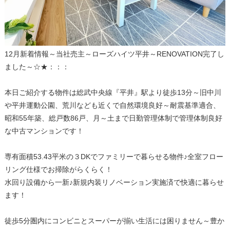
12月新着情報～当社売主～ローズハイツ平井～RENOVATION完了し
ました～☆★：：：
本日ご紹介する物件は総武中央線『平井』駅より徒歩13分～旧中川
や平井運動公園、荒川なども近くで自然環境良好～耐震基準適合、
昭和55年築、総戸数86戸、月～土まで日勤管理体制で管理体制良好
な中古マンションです！
専有面積53.43平米の３DKでファミリーで暮らせる物件♪全室フロー
リング仕様でお掃除がらくらく！
水回り設備から一新♪新規内装リノベーション実施済で快適に暮らせ
ます！
徒歩5分圏内にコンビニとスーパーが揃い生活には困りません～豊か