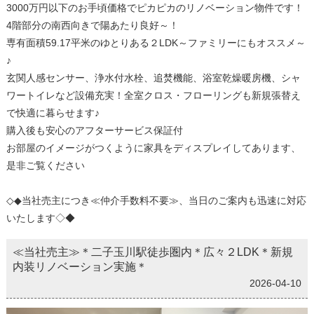
3000万円以下のお手頃価格でピカピカのリノベーション物件です！
4階部分の南西向きで陽あたり良好～！
専有面積59.17平米のゆとりある２LDK～ファミリーにもオススメ～
♪
玄関人感センサー、浄水付水栓、追焚機能、浴室乾燥暖房機、シャ
ワートイレなど設備充実！全室クロス・フローリングも新規張替え
で快適に暮らせます♪
購入後も安心のアフターサービス保証付
お部屋のイメージがつくように家具をディスプレイしてあります、
是非ご覧ください
◇◆当社売主につき≪仲介手数料不要≫、当日のご案内も迅速に対応
いたします◇◆
≪当社売主≫＊二子玉川駅徒歩圏内＊広々２LDK＊新規
内装リノベーション実施＊
2026-04-10