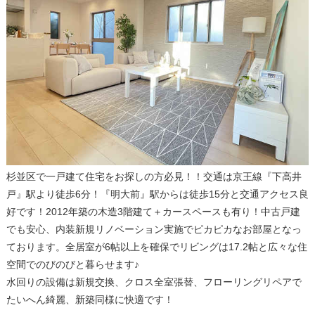
杉並区で一戸建て住宅をお探しの方必見！！交通は京王線『下高井
戸』駅より徒歩6分！『明大前』駅からは徒歩15分と交通アクセス良
好です！2012年築の木造3階建て＋カースペースも有り！中古戸建
でも安心、内装新規リノベーション実施でピカピカなお部屋となっ
ております。全居室が6帖以上を確保でリビングは17.2帖と広々な住
空間でのびのびと暮らせます♪
水回りの設備は新規交換、クロス全室張替、フローリングリペアで
たいへん綺麗、新築同様に快適です！