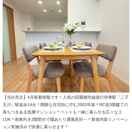
【当社売主】4月新着情報です！人気の田園都市線急行停車駅『二子
玉川』駅徒歩14分！閑静な住宅街に佇む2002年築＊RC造3階建ての
落ちつきある低層マンション＊ペットも一緒に暮らせる広々な２
LDK＊南東向き2階部分で陽あたり通風良好～＊新規内装リノベーシ
ョン実施済みで快適に暮らせます＊