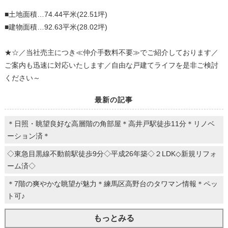
■土地面積…74.44平米(22.51坪)
■建物面積…92.63平米(28.02坪)
★☆／当社売主につき≪仲介手数料不要≫でご紹介しております／
ご案内も迅速に対応いたします／自由な戸建てライフを是非ご検討
ください～
最新の記事
＊日照・眺望良好な高層階の角部屋＊高井戸駅徒歩11分＊リノベ
ーション済＊
◇東急目黒線不動前駅徒歩9分◇平成26年築◇２LDK◇新規リフォ
ーム済◇
＊7階の爽やかな眺望が魅力＊練馬区高野台のタワマン情報＊ペッ
ト可♪
もっとみる