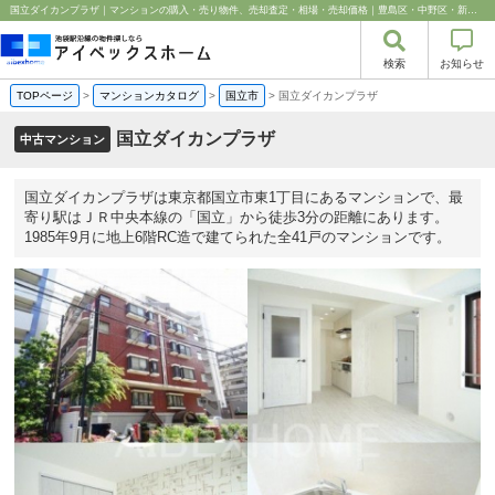
国立ダイカンプラザ｜マンションの購入・売り物件、売却査定・相場・売却価格｜豊島区・中野区・新宿区の中古マンション・リノベーション情報なら池袋のアイベックスホーム！
検索
お知らせ
TOPページ
>
マンションカタログ
>
国立市
>
国立ダイカンプラザ
国立ダイカンプラザ
中古マンション
国立ダイカンプラザは東京都国立市東1丁目にあるマンションで、最
寄り駅はＪＲ中央本線の「国立」から徒歩3分の距離にあります。
1985年9月に地上6階RC造で建てられた全41戸のマンションです。