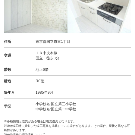
住所
東京都国立市東1丁目
ＪＲ中央本線
交通
国立 徒歩3分
階数
地上6階
構造
RC造
築年月
1985年9月
小学校名:国立第三小学校
学区
中学校名:国立第一中学校
※各種情報と差異がある場合は現況優先となります。
※建物竣工時に撮影した竣工写真を掲載している場合があります。その場合、現状と異なる可
能性があります。
※物件情報の学区情報について