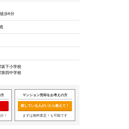
徒歩6分
C造
村坂下小学校
村第四中学校
の方
マンション売却をお考えの方
探している人がいたら教えて！
紹介！
まずは無料査定！も可能です