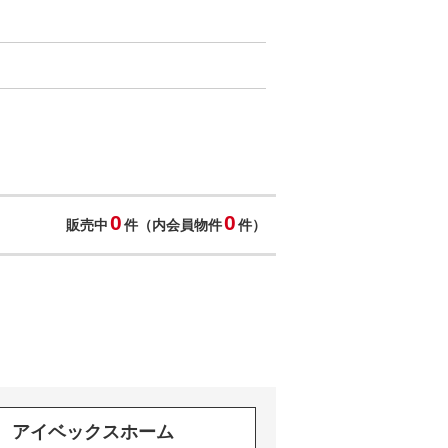
0
0
販売中
件（内会員物件
件）
アイベックスホーム