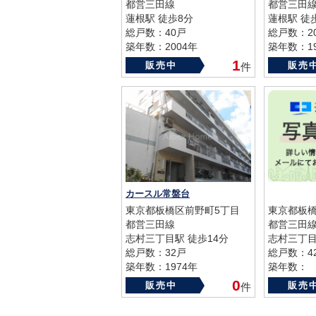
都営三田線
都営三田
蓮根駅 徒歩8分
蓮根駅 徒
総戸数：40戸
総戸数：2
築年数：2004年
築年数：19
1
販売中
販売
件
カースル常盤台
東京都板橋区前野町5丁目
東京都板
都営三田線
都営三田
志村三丁目駅 徒歩14分
志村三丁目
総戸数：32戸
総戸数：4
築年数：1974年
築年数：
0
販売中
販売
件