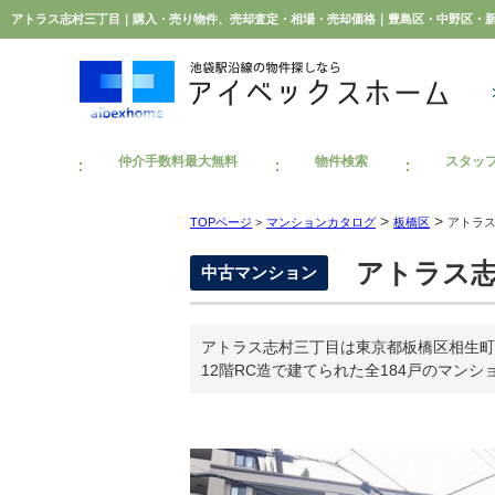
仲介手数料最大無料
物件検索
スタッ
>
>
TOPページ
>
マンションカタログ
板橋区
アトラ
アトラス志
中古マンション
アトラス志村三丁目は東京都板橋区相生町
12階RC造で建てられた全184戸のマンシ