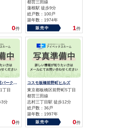
都営三田線
蓮根駅 徒歩9分
総戸数：100戸
築年数：1974年
0
1
販売中
件
件
マイキャッスル志村パークサイド
コスモ板橋前野町ヒルズ
1丁目
東京都板橋区前野町5丁目
都営三田線
歩3分
志村三丁目駅 徒歩12分
総戸数：36戸
築年数：1997年
0
0
販売中
件
件