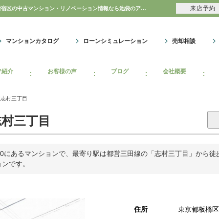
来店予約
アトラス志村三丁目｜購入・売り物件、売却査定・相場・売却価格｜豊島区・中野区・新宿区の中古マンション・リノベーション情報なら池袋のアイベックスホーム！のマンション情報のことならアイベックスホーム株式会社
マンションカタログ
ローンシミュレーション
売却相談
フ紹介
お客様の声
ブログ
会社概要
ス志村三丁目
村三丁目
0にあるマンションで、最寄り駅は都営三田線の「志村三丁目」から徒歩6
ョンです。
住所
東京都板橋区