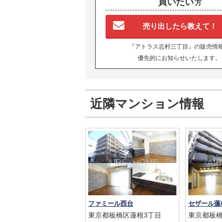
買いたい
方
売り出したら教えて！
『アトラス志村三丁目』の販売情
優先的にお知らせいたします。
近隣マンション情報
ファミール西台
セザール蓮
東京都板橋区蓮根3丁目
東京都板橋