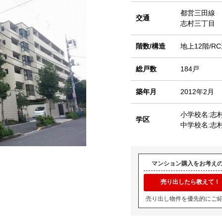
都営三田線
交通
志村三丁目 
階数/構造
地上12階/R
総戸数
184戸
築年月
2012年2月
小学校名:志
学区
中学校名:志
マンション購入をお考え
売り出したら教えて！
売り出し物件を優先的にご