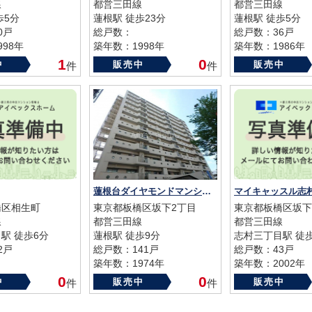
線
都営三田線
都営三田線
歩5分
蓮根駅 徒歩23分
蓮根駅 徒歩5分
0戸
総戸数：
総戸数：36戸
98年
築年数：1998年
築年数：1986年
1
0
中
販売中
販売中
件
件
蓮根台ダイヤモンドマンション
橋区相生町
東京都板橋区坂下2丁目
東京都板橋区坂下
線
都営三田線
都営三田線
駅 徒歩6分
蓮根駅 徒歩9分
志村三丁目駅 徒
2戸
総戸数：141戸
総戸数：43戸
築年数：1974年
築年数：2002年
0
0
中
販売中
販売中
件
件