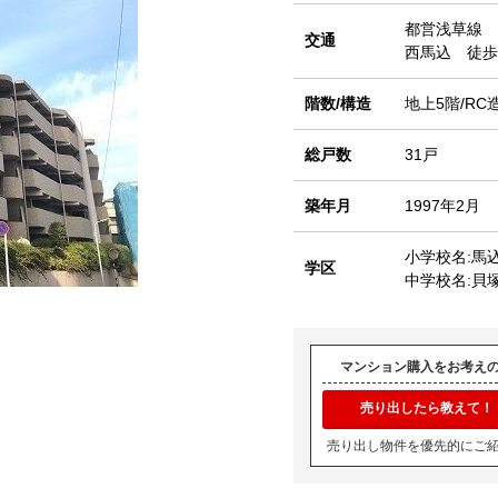
都営浅草線
交通
西馬込 徒歩
階数/構造
地上5階/RC
総戸数
31戸
築年月
1997年2月
小学校名:馬
学区
中学校名:貝
マンション購入をお考え
売り出したら教えて！
売り出し物件を優先的にご