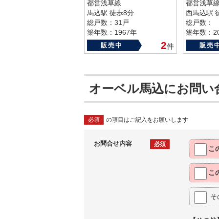
都営浅草線
都営浅草
馬込駅 徒歩8分
西馬込駅 
総戸数：31戸
総戸数：
築年数：1967年
築年数：20
2
販売中
販売
件
オーベル馬込にお問い
必須
の項目はご記入をお願いします
お問合せ内容
必須
こ
こ
そ