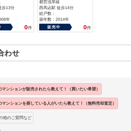
線
都営浅草線
徒歩13分
西馬込駅 徒歩14分
総戸数：
08年
築年数：2014年
0
0
中
販売中
件
件
合わせ
のマンションが
販売されたら
教えて！（買いたい希望）
のマンションを
探している人がいたら
教えて！（無料売却査定）
の他のご質問など