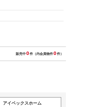
0
0
販売中
件（内会員物件
件）
アイベックスホーム