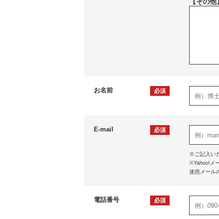
【その他
お名前
必須
E-mail
必須
※ご記入い
※Yaho
迷惑メール
電話番号
必須