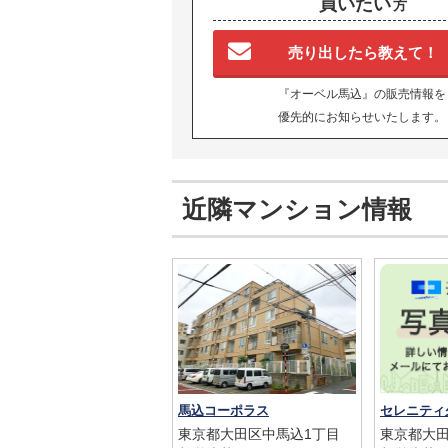
買いたい
方
売り出したら教えて！
『オーベル馬込』の販売情報を
優先的にお知らせいたします。
近隣マンション情報
馬込コーポラス
セレニティ
東京都大田区中馬込1丁目
東京都大田