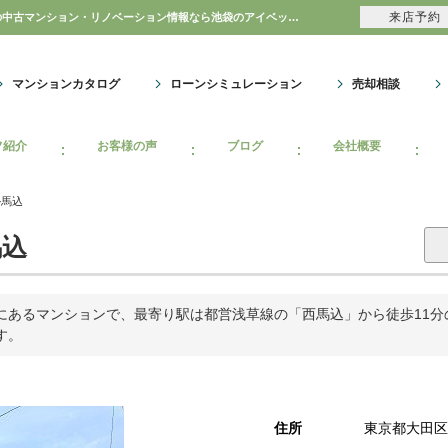
来店予約
オーベル馬込｜購入・売り物件、売却査定・相場・売却価格｜豊島区・中野区・新宿区の中古マンション・リノベーション情報なら池袋のアイベックスホーム！のマンション情報のことならアイベックスホーム株式会社
マンションカタログ
ローンシミュレーション
売却相談
フ紹介
お客様の声
ブログ
会社概要
ル馬込
込
あるマンションで、最寄り駅は都営浅草線の「西馬込」から徒歩11分の
す。
住所
東京都大田区