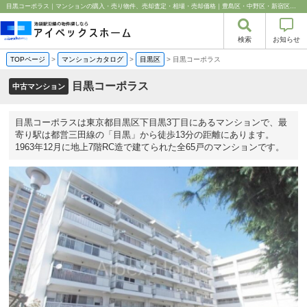
目黒コーポラス｜マンションの購入・売り物件、売却査定・相場・売却価格｜豊島区・中野区・新宿区の中古マンション・リノベーション情報なら池袋のアイベックスホーム！
検索
お知らせ
TOPページ
>
マンションカタログ
>
目黒区
>
目黒コーポラス
目黒コーポラス
中古マンション
目黒コーポラスは東京都目黒区下目黒3丁目にあるマンションで、最
寄り駅は都営三田線の「目黒」から徒歩13分の距離にあります。
1963年12月に地上7階RC造で建てられた全65戸のマンションです。