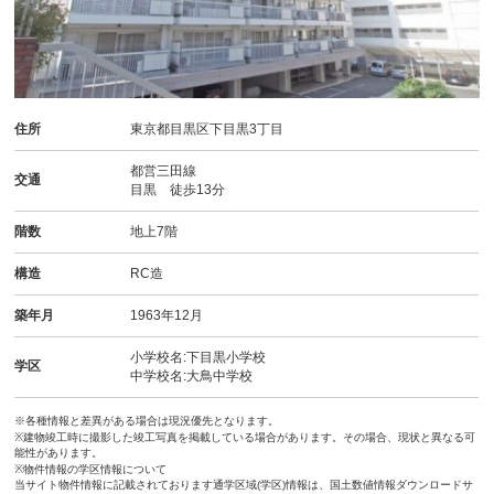
住所
東京都目黒区下目黒3丁目
都営三田線
交通
目黒 徒歩13分
階数
地上7階
構造
RC造
築年月
1963年12月
小学校名:下目黒小学校
学区
中学校名:大鳥中学校
※各種情報と差異がある場合は現況優先となります。
※建物竣工時に撮影した竣工写真を掲載している場合があります。その場合、現状と異なる可
能性があります。
※物件情報の学区情報について
当サイト物件情報に記載されております通学区域(学区)情報は、国土数値情報ダウンロードサ