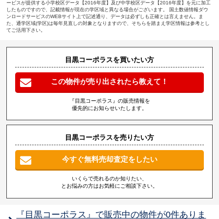
ービスが提供する小学校区データ【2016年度】及び中学校区データ【2016年度】を元に加工
したものですので、記載情報が現在の学区域と異なる場合がございます。 国土数値情報ダウ
ンロードサービスのWEBサイト上で記述通り、データは必ずしも正確とは言えません。ま
た、通学区域(学区)は毎年見直しの対象となりますので、そちらを踏まえ学区情報は参考とし
てご活用下さい。
目黒コーポラスを買いたい方
この物件が売り出されたら教えて！
『目黒コーポラス』の販売情報を
優先的にお知らせいたします。
目黒コーポラスを売りたい方
今すぐ無料売却査定をしたい
いくらで売れるのか知りたい、
とお悩みの方はお気軽にご相談下さい。
『目黒コーポラス』で販売中の物件が0件ありま