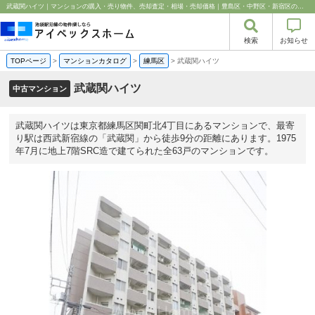
武蔵関ハイツ｜マンションの購入・売り物件、売却査定・相場・売却価格｜豊島区・中野区・新宿区の中古マンション・リノベーション情報なら池袋のアイベックスホーム！
検索
お知らせ
TOPページ
>
マンションカタログ
>
練馬区
>
武蔵関ハイツ
武蔵関ハイツ
中古マンション
武蔵関ハイツは東京都練馬区関町北4丁目にあるマンションで、最寄
り駅は西武新宿線の「武蔵関」から徒歩9分の距離にあります。1975
年7月に地上7階SRC造で建てられた全63戸のマンションです。