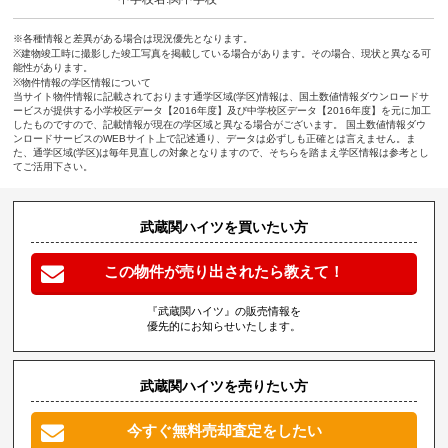
※各種情報と差異がある場合は現況優先となります。
※建物竣工時に撮影した竣工写真を掲載している場合があります。その場合、現状と異なる可
能性があります。
※物件情報の学区情報について
当サイト物件情報に記載されております通学区域(学区)情報は、国土数値情報ダウンロードサ
ービスが提供する小学校区データ【2016年度】及び中学校区データ【2016年度】を元に加工
したものですので、記載情報が現在の学区域と異なる場合がございます。 国土数値情報ダウ
ンロードサービスのWEBサイト上で記述通り、データは必ずしも正確とは言えません。ま
た、通学区域(学区)は毎年見直しの対象となりますので、そちらを踏まえ学区情報は参考とし
てご活用下さい。
武蔵関ハイツを買いたい方
この物件が売り出されたら教えて！
『武蔵関ハイツ』の販売情報を
優先的にお知らせいたします。
武蔵関ハイツを売りたい方
今すぐ無料売却査定をしたい