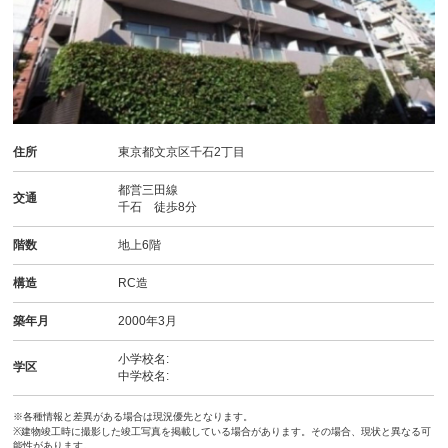
住所
東京都文京区千石2丁目
都営三田線
交通
千石 徒歩8分
階数
地上6階
構造
RC造
築年月
2000年3月
小学校名:
学区
中学校名:
※各種情報と差異がある場合は現況優先となります。
※建物竣工時に撮影した竣工写真を掲載している場合があります。その場合、現状と異なる可
能性があります。