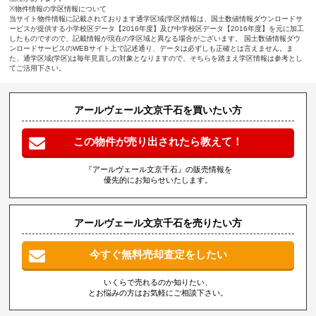
※物件情報の学区情報について
当サイト物件情報に記載されております通学区域(学区)情報は、国土数値情報ダウンロードサ
ービスが提供する小学校区データ【2016年度】及び中学校区データ【2016年度】を元に加工
したものですので、記載情報が現在の学区域と異なる場合がございます。 国土数値情報ダウ
ンロードサービスのWEBサイト上で記述通り、データは必ずしも正確とは言えません。ま
た、通学区域(学区)は毎年見直しの対象となりますので、そちらを踏まえ学区情報は参考とし
てご活用下さい。
アールヴェール文京千石を買いたい方
この物件が売り出されたら教えて！
『アールヴェール文京千石』の販売情報を
優先的にお知らせいたします。
アールヴェール文京千石を売りたい方
今すぐ無料売却査定をしたい
いくらで売れるのか知りたい、
とお悩みの方はお気軽にご相談下さい。