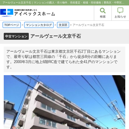
アールヴェール文京千石｜マンションの購入・売り物件、売却査定・相場・売却価格｜豊島区・中野区・新宿区の中古マンション・リノベーション情報なら池袋のアイベックスホーム！
検索
お知らせ
TOPページ
>
マンションカタログ
>
文京区
>
アールヴェール文京千石
アールヴェール文京千石
中古マンション
アールヴェール文京千石は東京都文京区千石2丁目にあるマンション
で、最寄り駅は都営三田線の「千石」から徒歩8分の距離にありま
す。2000年3月に地上6階RC造で建てられた全41戸のマンションで
す。