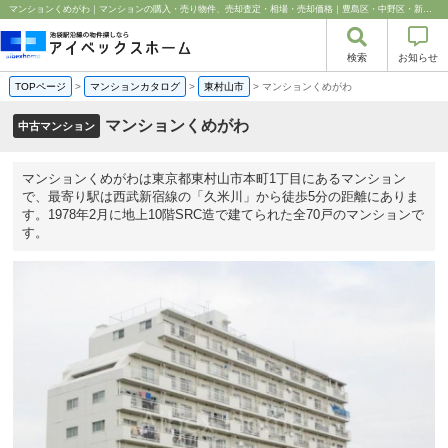
マンションくめがわ｜マンションの購入・売り物件、売却査定・相場・売却価格｜豊島区・中野区・新宿区の中古マンション・リノベーション情報なら池袋のアイベックスホーム！
検索
お知らせ
TOPページ
>
マンションカタログ
>
東村山市
>
マンションくめがわ
マンションくめがわ
中古マンション
マンションくめがわは東京都東村山市本町1丁目にあるマンション
で、最寄り駅は西武新宿線の「久米川」から徒歩5分の距離にありま
す。1978年2月に地上10階SRC造で建てられた全70戸のマンションで
す。