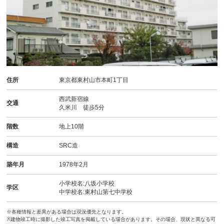
住所
東京都東村山市本町1丁目
西武新宿線
交通
久米川 徒歩5分
階数
地上10階
構造
SRC造
築年月
1978年2月
小学校名:八坂小学校
学区
中学校名:東村山第七中学校
※各種情報と差異がある場合は現況優先となります。
※建物竣工時に撮影した竣工写真を掲載している場合があります。その場合、現状と異なる可