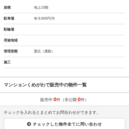
規模
地上10階
駐車場
有:9,000円/月
駐輪場
用途地域
管理形態
委託（通勤）
施工
マンションくめがわで販売中の物件一覧
0
0
販売中:
件（非公開:
件）
チェックを入れるとまとめてお問合わせができます。