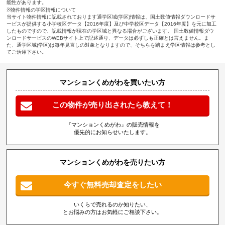
能性があります。
※物件情報の学区情報について
当サイト物件情報に記載されております通学区域(学区)情報は、国土数値情報ダウンロードサ
ービスが提供する小学校区データ【2016年度】及び中学校区データ【2016年度】を元に加工
したものですので、記載情報が現在の学区域と異なる場合がございます。 国土数値情報ダウ
ンロードサービスのWEBサイト上で記述通り、データは必ずしも正確とは言えません。ま
た、通学区域(学区)は毎年見直しの対象となりますので、そちらを踏まえ学区情報は参考とし
てご活用下さい。
マンションくめがわを買いたい方
この物件が売り出されたら教えて！
『マンションくめがわ』の販売情報を
優先的にお知らせいたします。
マンションくめがわを売りたい方
今すぐ無料売却査定をしたい
いくらで売れるのか知りたい、
とお悩みの方はお気軽にご相談下さい。