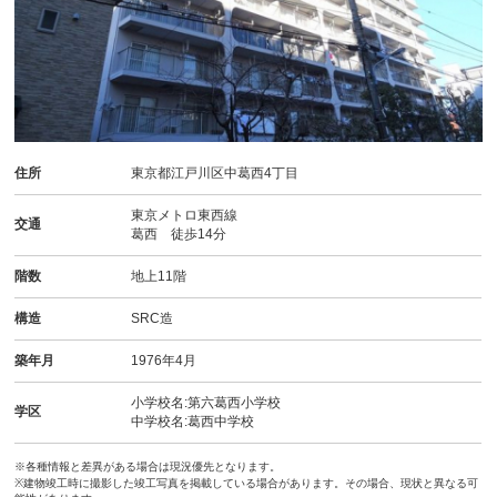
住所
東京都江戸川区中葛西4丁目
東京メトロ東西線
交通
葛西 徒歩14分
階数
地上11階
構造
SRC造
築年月
1976年4月
小学校名:第六葛西小学校
学区
中学校名:葛西中学校
※各種情報と差異がある場合は現況優先となります。
※建物竣工時に撮影した竣工写真を掲載している場合があります。その場合、現状と異なる可