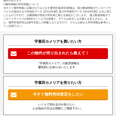
能性があります。
※物件情報の学区情報について
当サイト物件情報に記載されております通学区域(学区)情報は、国土数値情報ダウンロードサ
ービスが提供する小学校区データ【2016年度】及び中学校区データ【2016年度】を元に加工
したものですので、記載情報が現在の学区域と異なる場合がございます。 国土数値情報ダウ
ンロードサービスのWEBサイト上で記述通り、データは必ずしも正確とは言えません。ま
た、通学区域(学区)は毎年見直しの対象となりますので、そちらを踏まえ学区情報は参考とし
てご活用下さい。
宇喜田カメリアを買いたい方
この物件が売り出されたら教えて！
『宇喜田カメリア』の販売情報を
優先的にお知らせいたします。
宇喜田カメリアを売りたい方
今すぐ無料売却査定をしたい
いくらで売れるのか知りたい、
とお悩みの方はお気軽にご相談下さい。