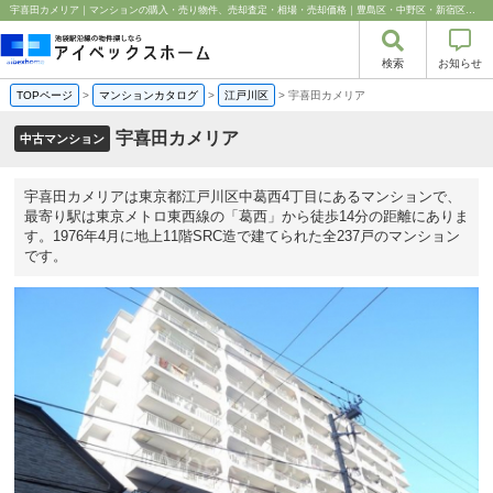
宇喜田カメリア｜マンションの購入・売り物件、売却査定・相場・売却価格｜豊島区・中野区・新宿区の中古マンション・リノベーション情報なら池袋のアイベックスホーム！
検索
お知らせ
TOPページ
>
マンションカタログ
>
江戸川区
>
宇喜田カメリア
宇喜田カメリア
中古マンション
宇喜田カメリアは東京都江戸川区中葛西4丁目にあるマンションで、
最寄り駅は東京メトロ東西線の「葛西」から徒歩14分の距離にありま
す。1976年4月に地上11階SRC造で建てられた全237戸のマンション
です。