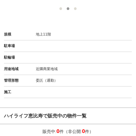
規模
地上11階
駐車場
駐輪場
用途地域
近隣商業地域
管理形態
委託（通勤）
施工
ハイライフ恵比寿で販売中の物件一覧
0
0
販売中:
件（非公開:
件）