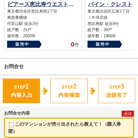
ピアース恵比寿ウエストヒルズ
パイン・クレスト
東京都渋谷区恵比寿西1丁目
東京都渋谷区広尾1丁目
東急東横線
ＪＲ埼京線
代官山駅 徒歩3分
恵比寿駅 徒歩9分
総戸数：25戸
総戸数：39戸
築年数：2020年
築年数：1966年
0
販売中
件
販売中
お問合せ
お問合せ内容
必須
このマンションが売り出されたら教えて！（購入希
望）