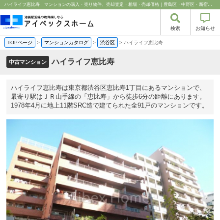
ハイライフ恵比寿｜マンションの購入・売り物件、売却査定・相場・売却価格｜豊島区・中野区・新宿区の中古マンション・リノベーション情報なら池袋のアイベックスホーム！
検索
お知らせ
TOPページ
>
マンションカタログ
>
渋谷区
>
ハイライフ恵比寿
ハイライフ恵比寿
中古マンション
ハイライフ恵比寿は東京都渋谷区恵比寿1丁目にあるマンションで、
最寄り駅はＪＲ山手線の「恵比寿」から徒歩6分の距離にあります。
1978年4月に地上11階SRC造で建てられた全91戸のマンションです。