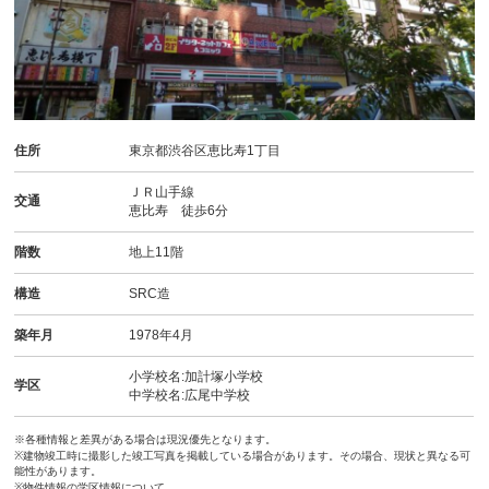
住所
東京都渋谷区恵比寿1丁目
ＪＲ山手線
交通
恵比寿 徒歩6分
階数
地上11階
構造
SRC造
築年月
1978年4月
小学校名:加計塚小学校
学区
中学校名:広尾中学校
※各種情報と差異がある場合は現況優先となります。
※建物竣工時に撮影した竣工写真を掲載している場合があります。その場合、現状と異なる可
能性があります。
※物件情報の学区情報について