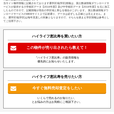
当サイト物件情報に記載されております通学区域(学区)情報は、国土数値情報ダウンロードサ
ービスが提供する小学校区データ【2016年度】及び中学校区データ【2016年度】を元に加工
したものですので、記載情報が現在の学区域と異なる場合がございます。 国土数値情報ダウ
ンロードサービスのWEBサイト上で記述通り、データは必ずしも正確とは言えません。ま
た、通学区域(学区)は毎年見直しの対象となりますので、そちらを踏まえ学区情報は参考とし
てご活用下さい。
ハイライフ恵比寿を買いたい方
この物件が売り出されたら教えて！
『ハイライフ恵比寿』の販売情報を
優先的にお知らせいたします。
ハイライフ恵比寿を売りたい方
今すぐ無料売却査定をしたい
いくらで売れるのか知りたい、
とお悩みの方はお気軽にご相談下さい。