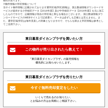
能性があります。
※物件情報の学区情報について
当サイト物件情報に記載されております通学区域(学区)情報は、国土数値情報ダウンロードサ
ービスが提供する小学校区データ【2016年度】及び中学校区データ【2016年度】を元に加工
したものですので、記載情報が現在の学区域と異なる場合がございます。 国土数値情報ダウ
ンロードサービスのWEBサイト上で記述通り、データは必ずしも正確とは言えません。ま
た、通学区域(学区)は毎年見直しの対象となりますので、そちらを踏まえ学区情報は参考とし
てご活用下さい。
東日暮里ダイカンプラザを買いたい方
この物件が売り出されたら教えて！
『東日暮里ダイカンプラザ』の販売情報を
優先的にお知らせいたします。
東日暮里ダイカンプラザを売りたい方
今すぐ無料売却査定をしたい
いくらで売れるのか知りたい、
とお悩みの方はお気軽にご相談下さい。