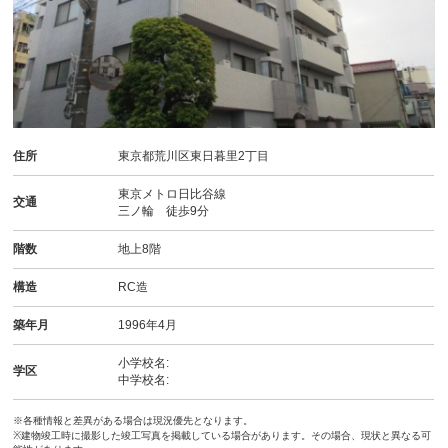
住所
東京都荒川区東日暮里2丁目
東京メトロ日比谷線
交通
三ノ輪 徒歩9分
階数
地上8階
構造
RC造
築年月
1996年4月
小学校名:
学区
中学校名:
※各種情報と差異がある場合は現況優先となります。
※建物竣工時に撮影した竣工写真を掲載している場合があります。その場合、現状と異なる可