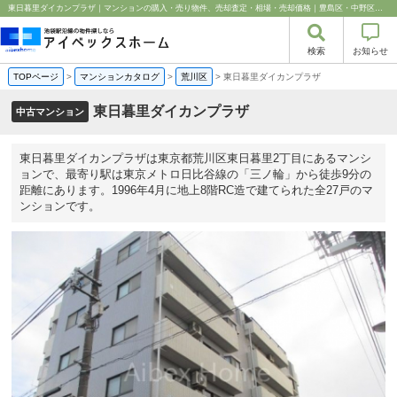
東日暮里ダイカンプラザ｜マンションの購入・売り物件、売却査定・相場・売却価格｜豊島区・中野区・新宿区の中古マンション・リノベーション情報なら池袋のアイベックスホーム！
検索
お知らせ
TOPページ
>
マンションカタログ
>
荒川区
>
東日暮里ダイカンプラザ
東日暮里ダイカンプラザ
中古マンション
東日暮里ダイカンプラザは東京都荒川区東日暮里2丁目にあるマンシ
ョンで、最寄り駅は東京メトロ日比谷線の「三ノ輪」から徒歩9分の
距離にあります。1996年4月に地上8階RC造で建てられた全27戸のマ
ンションです。