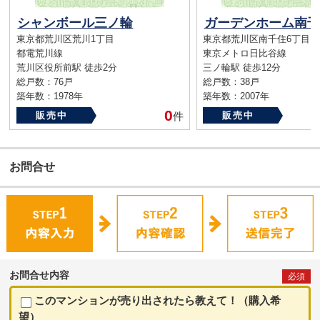
シャンボール三ノ輪
東京都荒川区荒川1丁目
東京都荒川区南千住6丁目
都電荒川線
東京メトロ日比谷線
荒川区役所前駅 徒歩2分
三ノ輪駅 徒歩12分
総戸数：76戸
総戸数：38戸
築年数：1978年
築年数：2007年
0
販売中
件
販売中
お問合せ
お問合せ内容
必須
このマンションが売り出されたら教えて！（購入希
望）