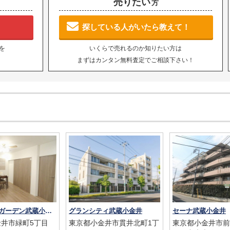
売りたい
方
探している人がいたら教えて！
を
いくらで売れるのか知りたい方は
まずはカンタン無料査定でご相談下さい！
ライオンズガーデン武蔵小金井
グランシティ武蔵小金井
セーナ武蔵小金井
井市緑町5丁目
東京都小金井市貫井北町1丁
東京都小金井市前