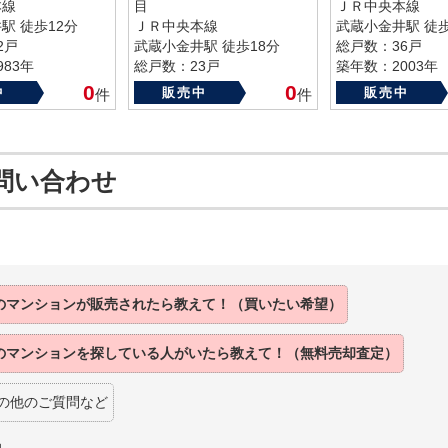
本線
目
ＪＲ中央本線
駅 徒歩12分
ＪＲ中央本線
武蔵小金井駅 徒歩
2戸
武蔵小金井駅 徒歩18分
総戸数：36戸
83年
総戸数：23戸
築年数：2003年
築年数：2002年
0
0
中
販売中
販売中
件
件
問い合わせ
のマンションが
販売されたら
教えて！（買いたい希望）
のマンションを
探している人がいたら
教えて！（無料売却査定）
の他のご質問など