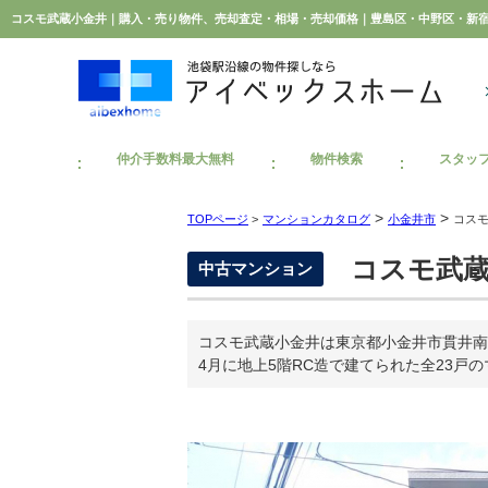
仲介手数料最大無料
物件検索
スタッ
>
>
TOPページ
>
マンションカタログ
小金井市
コス
コスモ武蔵
中古マンション
コスモ武蔵小金井は東京都小金井市貫井南
4月に地上5階RC造で建てられた全23戸