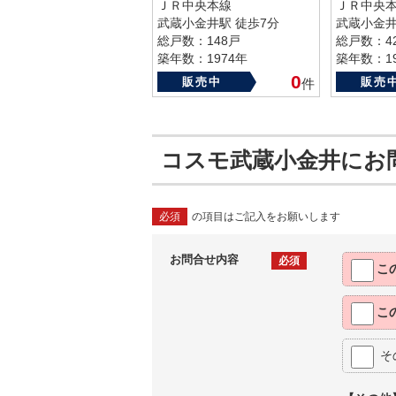
ＪＲ中央本線
ＪＲ中央
武蔵小金井駅 徒歩7分
武蔵小金井
総戸数：148戸
総戸数：4
築年数：1974年
築年数：19
0
販売中
販売
件
コスモ武蔵小金井にお
必須
の項目はご記入をお願いします
お問合せ内容
必須
こ
こ
そ