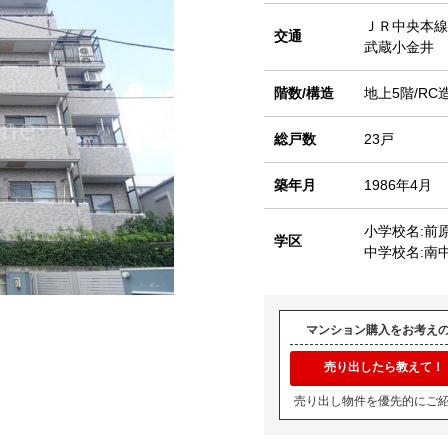
ＪＲ中央本線
交通
武蔵小金井 
階数/構造
地上5階/RC
総戸数
23戸
築年月
1986年4月
小学校名:前
学区
中学校名:南
マンション購入をお考え
売り出したら教えて！
売り出し物件を優先的にご