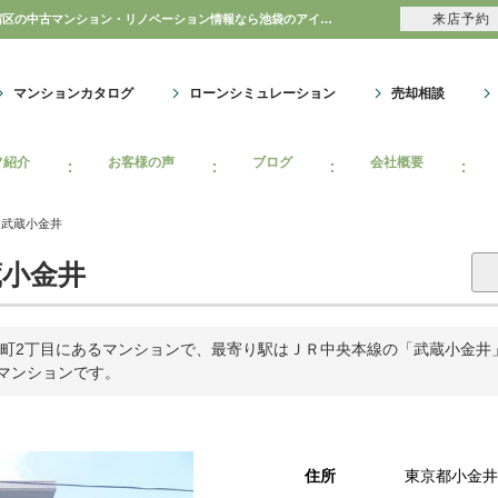
来店予約
コスモ武蔵小金井｜購入・売り物件、売却査定・相場・売却価格｜豊島区・中野区・新宿区の中古マンション・リノベーション情報なら池袋のアイベックスホーム！のマンション情報のことならアイベックスホーム株式会社
マンションカタログ
ローンシミュレーション
売却相談
フ紹介
お客様の声
ブログ
会社概要
モ武蔵小金井
小金井
町2丁目にあるマンションで、最寄り駅はＪＲ中央本線の「武蔵小金井」か
のマンションです。
住所
東京都小金井