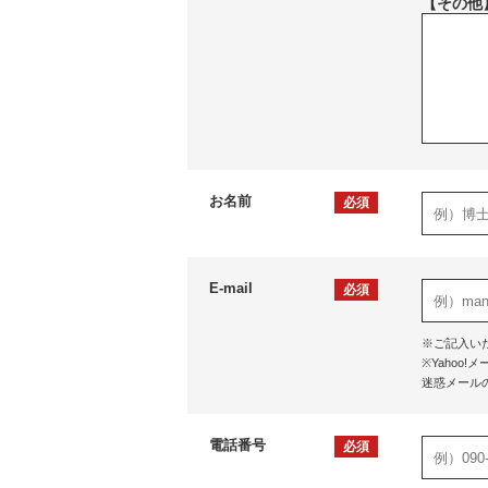
【その他
お名前
必須
E-mail
必須
※ご記入い
※Yaho
迷惑メール
電話番号
必須