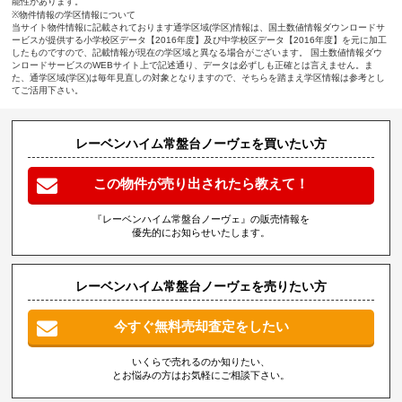
能性があります。
※物件情報の学区情報について
当サイト物件情報に記載されております通学区域(学区)情報は、国土数値情報ダウンロードサ
ービスが提供する小学校区データ【2016年度】及び中学校区データ【2016年度】を元に加工
したものですので、記載情報が現在の学区域と異なる場合がございます。 国土数値情報ダウ
ンロードサービスのWEBサイト上で記述通り、データは必ずしも正確とは言えません。ま
た、通学区域(学区)は毎年見直しの対象となりますので、そちらを踏まえ学区情報は参考とし
てご活用下さい。
レーベンハイム常盤台ノーヴェを買いたい方
この物件が売り出されたら教えて！
『レーベンハイム常盤台ノーヴェ』の販売情報を
優先的にお知らせいたします。
レーベンハイム常盤台ノーヴェを売りたい方
今すぐ無料売却査定をしたい
いくらで売れるのか知りたい、
とお悩みの方はお気軽にご相談下さい。