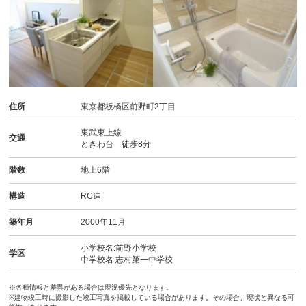
住所
東京都板橋区前野町2丁目
東武東上線
交通
ときわ台 徒歩8分
階数
地上6階
構造
RC造
築年月
2000年11月
小学校名:前野小学校
学区
中学校名:志村第一中学校
※各種情報と差異がある場合は現況優先となります。
※建物竣工時に撮影した竣工写真を掲載している場合があります。その場合、現状と異なる可