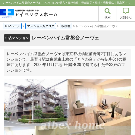
レーベンハイム常盤台ノーヴェ｜マンションの購入・売り物件、売却査定・相場・売却価格｜豊島区・中野区・新宿区の中古マンション・リノベーション情報なら池袋のアイベックスホーム！
検索
お知らせ
TOPページ
>
マンションカタログ
>
板橋区
>
レーベンハイム常盤台ノーヴェ
レーベンハイム常盤台ノーヴェ
中古マンション
レーベンハイム常盤台ノーヴェは東京都板橋区前野町2丁目にあるマ
ンションで、最寄り駅は東武東上線の「ときわ台」から徒歩8分の距
離にあります。2000年11月に地上6階RC造で建てられた全33戸のマ
ンションです。