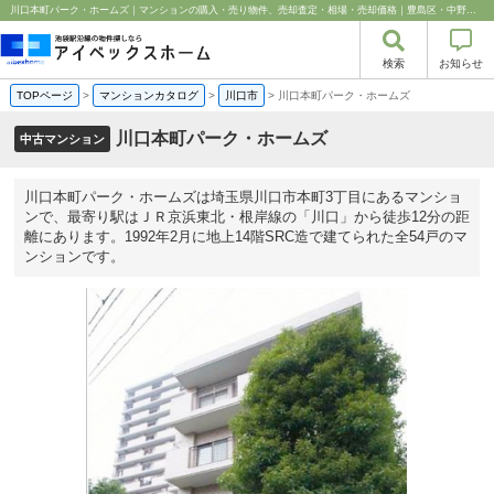
川口本町パーク・ホームズ｜マンションの購入・売り物件、売却査定・相場・売却価格｜豊島区・中野区・新宿区の中古マンション・リノベーション情報なら池袋のアイベックスホーム！
検索
お知らせ
TOPページ
>
マンションカタログ
>
川口市
>
川口本町パーク・ホームズ
川口本町パーク・ホームズ
中古マンション
川口本町パーク・ホームズは埼玉県川口市本町3丁目にあるマンショ
ンで、最寄り駅はＪＲ京浜東北・根岸線の「川口」から徒歩12分の距
離にあります。1992年2月に地上14階SRC造で建てられた全54戸のマ
ンションです。