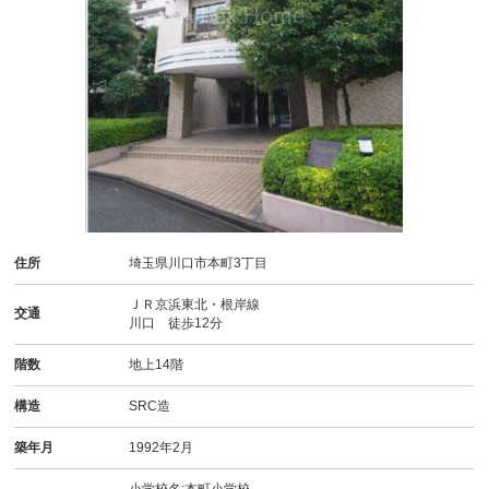
住所
埼玉県川口市本町3丁目
ＪＲ京浜東北・根岸線
交通
川口 徒歩12分
階数
地上14階
構造
SRC造
築年月
1992年2月
小学校名:本町小学校