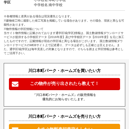
学区
中学校名:南中学校
※各種情報と差異がある場合は現況優先となります。
※建物竣工時に撮影した竣工写真を掲載している場合があります。その場合、現状と異なる可
能性があります。
※物件情報の学区情報について
当サイト物件情報に記載されております通学区域(学区)情報は、国土数値情報ダウンロードサ
ービスが提供する小学校区データ【2016年度】及び中学校区データ【2016年度】を元に加工
したものですので、記載情報が現在の学区域と異なる場合がございます。 国土数値情報ダウ
ンロードサービスのWEBサイト上で記述通り、データは必ずしも正確とは言えません。ま
た、通学区域(学区)は毎年見直しの対象となりますので、そちらを踏まえ学区情報は参考とし
てご活用下さい。
川口本町パーク・ホームズを買いたい方
この物件が売り出されたら教えて！
『川口本町パーク・ホームズ』の販売情報を
優先的にお知らせいたします。
川口本町パーク・ホームズを売りたい方