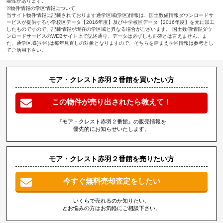
能性があります。
※物件情報の学区情報について
当サイト物件情報に記載されております通学区域(学区)情報は、国土数値情報ダウンロードサ
ービスが提供する小学校区データ【2016年度】及び中学校区データ【2016年度】を元に加工
したものですので、記載情報が現在の学区域と異なる場合がございます。 国土数値情報ダウ
ンロードサービスのWEBサイト上で記述通り、データは必ずしも正確とは言えません。ま
た、通学区域(学区)は毎年見直しの対象となりますので、そちらを踏まえ学区情報は参考とし
てご活用下さい。
モア・クレスト赤羽２番館を買いたい方
この物件が売り出されたら教えて！
『モア・クレスト赤羽２番館』の販売情報を
優先的にお知らせいたします。
モア・クレスト赤羽２番館を売りたい方
今すぐ無料売却査定をしたい
いくらで売れるのか知りたい、
とお悩みの方はお気軽にご相談下さい。