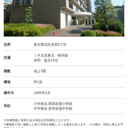
住所
東京都北区赤羽3丁目
ＪＲ京浜東北・根岸線
交通
赤羽 徒歩16分
階数
地上7階
構造
RC造
築年月
1995年2月
小学校名:第四岩淵小学校
学区
中学校名:赤羽岩淵中学校
※各種情報と差異がある場合は現況優先となります。
※建物竣工時に撮影した竣工写真を掲載している場合があります。その場合、現状と異なる可