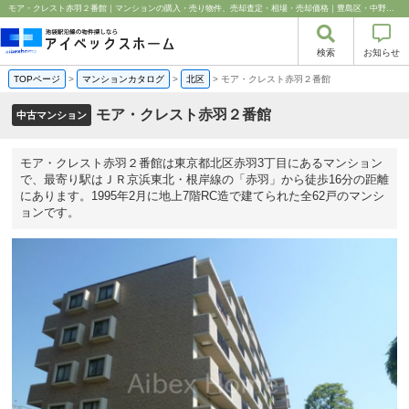
モア・クレスト赤羽２番館｜マンションの購入・売り物件、売却査定・相場・売却価格｜豊島区・中野区・新宿区の中古マンション・リノベーション情報なら池袋のアイベックスホーム！
検索
お知らせ
TOPページ
>
マンションカタログ
>
北区
>
モア・クレスト赤羽２番館
モア・クレスト赤羽２番館
中古マンション
モア・クレスト赤羽２番館は東京都北区赤羽3丁目にあるマンション
で、最寄り駅はＪＲ京浜東北・根岸線の「赤羽」から徒歩16分の距離
にあります。1995年2月に地上7階RC造で建てられた全62戸のマンシ
ョンです。