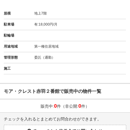
規模
地上7階
駐車場
有:18,000円/月
駐輪場
用途地域
第一種住居地域
管理形態
委託（通勤）
施工
モア・クレスト赤羽２番館で販売中の物件一覧
0
0
販売中:
件（非公開:
件）
チェックを入れるとまとめてお問合わせができます。