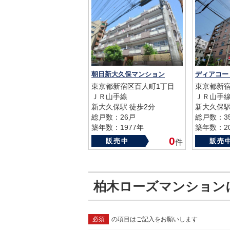
朝日新大久保マンション
ディアコー
東京都新宿区百人町1丁目
東京都新宿
ＪＲ山手線
ＪＲ山手
新大久保駅 徒歩2分
新大久保駅
総戸数：26戸
総戸数：3
築年数：1977年
築年数：20
0
販売中
販売
件
柏木ローズマンション
必須
の項目はご記入をお願いします