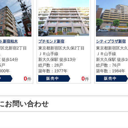
ト新宿柏木
プチモンド新宿
シティプラザ新宿
区北新宿2丁目
東京都新宿区大久保2丁目
東京都新宿区大久
線
ＪＲ山手線
ＪＲ山手線
 徒歩14分
新大久保駅 徒歩13分
新大久保駅 徒歩1
5戸
総戸数：28戸
総戸数：76戸
00年
築年数：1977年
築年数：1984年
0
0
中
販売中
販売中
件
件
にお問い合わせ