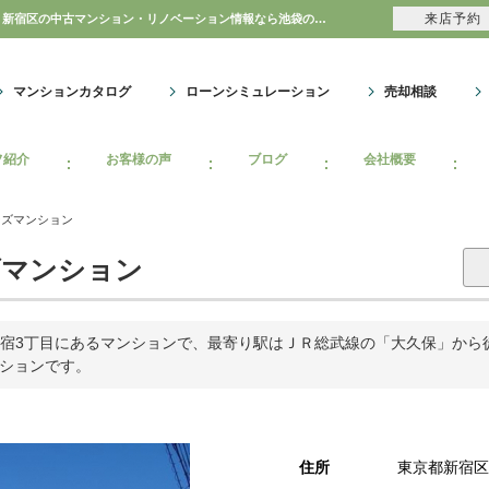
来店予約
柏木ローズマンション｜購入・売り物件、売却査定・相場・売却価格｜豊島区・中野区・新宿区の中古マンション・リノベーション情報なら池袋のアイベックスホーム！のマンション情報のことならアイベックスホーム株式会社
マンションカタログ
ローンシミュレーション
売却相談
フ紹介
お客様の声
ブログ
会社概要
ーズマンション
マンション
宿3丁目にあるマンションで、最寄り駅はＪＲ総武線の「大久保」から徒歩
ンションです。
住所
東京都新宿区