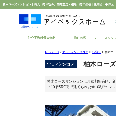
仲介手数料最大無料
物件検索
スタッ
>
>
TOPページ
>
マンションカタログ
新宿区
柏木ロ
柏木ローズ
中古マンション
柏木ローズマンションは東京都新宿区北新
上10階SRC造で建てられた全108戸のマ