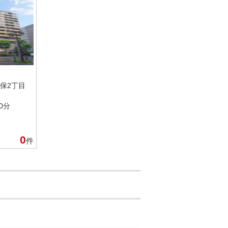
保2丁目
0分
0
件