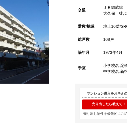
ＪＲ総武線
交通
大久保 徒歩
階数/構造
地上10階/SR
総戸数
108戸
築年月
1973年4月
小学校名:淀
学区
中学校名:新
マンション購入をお考え
売り出したら教えて！
売り出し物件を優先的にご