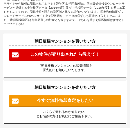
当サイト物件情報に記載されております通学区域(学区)情報は、国土数値情報ダウンロードサ
ービスが提供する小学校区データ【2016年度】及び中学校区データ【2016年度】を元に加工
したものですので、記載情報が現在の学区域と異なる場合がございます。 国土数値情報ダウ
ンロードサービスのWEBサイト上で記述通り、データは必ずしも正確とは言えません。ま
た、通学区域(学区)は毎年見直しの対象となりますので、そちらを踏まえ学区情報は参考とし
てご活用下さい。
朝日板橋マンションを買いたい方
この物件が売り出されたら教えて！
『朝日板橋マンション』の販売情報を
優先的にお知らせいたします。
朝日板橋マンションを売りたい方
今すぐ無料売却査定をしたい
いくらで売れるのか知りたい、
とお悩みの方はお気軽にご相談下さい。