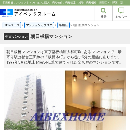
朝日板橋マンション｜マンションの購入・売り物件、売却査定・相場・売却価格｜豊島区・中野区・新宿区の中古マンション・リノベーション情報なら池袋のアイベックスホーム！
検索
お知らせ
TOPページ
>
マンションカタログ
>
板橋区
>
朝日板橋マンション
朝日板橋マンション
中古マンション
朝日板橋マンションは東京都板橋区大和町0にあるマンションで、最
寄り駅は都営三田線の「板橋本町」から徒歩6分の距離にあります。
1977年5月に地上14階SRC造で建てられた全78戸のマンションです。