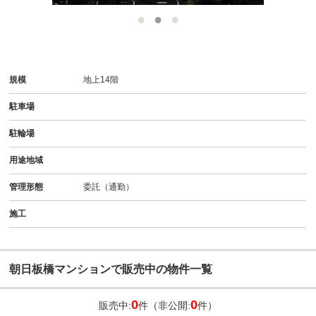
規模
地上14階
駐車場
駐輪場
用途地域
管理形態
委託（通勤）
施工
朝日板橋マンションで販売中の物件一覧
0
0
販売中:
件（非公開:
件）