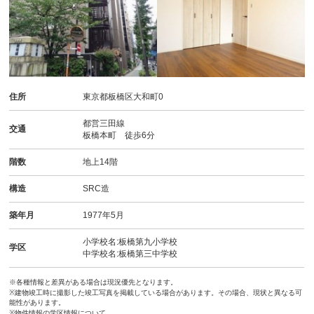
住所
東京都板橋区大和町0
都営三田線
交通
板橋本町 徒歩6分
階数
地上14階
構造
SRC造
築年月
1977年5月
小学校名:板橋第九小学校
学区
中学校名:板橋第三中学校
※各種情報と差異がある場合は現況優先となります。
※建物竣工時に撮影した竣工写真を掲載している場合があります。その場合、現状と異なる可
能性があります。
※物件情報の学区情報について