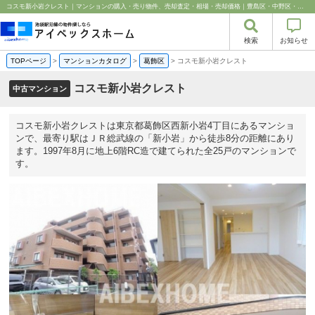
コスモ新小岩クレスト｜マンションの購入・売り物件、売却査定・相場・売却価格｜豊島区・中野区・新宿区の中古マンション・リノベーション情報なら池袋のアイベックスホーム！
検索
お知らせ
TOPページ
>
マンションカタログ
>
葛飾区
>
コスモ新小岩クレスト
コスモ新小岩クレスト
中古マンション
コスモ新小岩クレストは東京都葛飾区西新小岩4丁目にあるマンショ
ンで、最寄り駅はＪＲ総武線の「新小岩」から徒歩8分の距離にあり
ます。1997年8月に地上6階RC造で建てられた全25戸のマンションで
す。