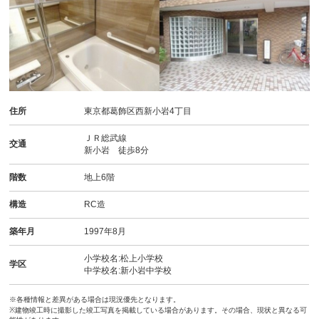
住所
東京都葛飾区西新小岩4丁目
ＪＲ総武線
交通
新小岩 徒歩8分
階数
地上6階
構造
RC造
築年月
1997年8月
小学校名:松上小学校
学区
中学校名:新小岩中学校
※各種情報と差異がある場合は現況優先となります。
※建物竣工時に撮影した竣工写真を掲載している場合があります。その場合、現状と異なる可