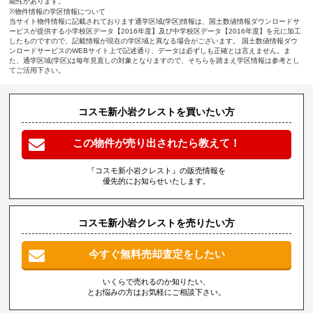
能性があります。
※物件情報の学区情報について
当サイト物件情報に記載されております通学区域(学区)情報は、国土数値情報ダウンロードサ
ービスが提供する小学校区データ【2016年度】及び中学校区データ【2016年度】を元に加工
したものですので、記載情報が現在の学区域と異なる場合がございます。 国土数値情報ダウ
ンロードサービスのWEBサイト上で記述通り、データは必ずしも正確とは言えません。ま
た、通学区域(学区)は毎年見直しの対象となりますので、そちらを踏まえ学区情報は参考とし
てご活用下さい。
コスモ新小岩クレストを買いたい方
この物件が売り出されたら教えて！
『コスモ新小岩クレスト』の販売情報を
優先的にお知らせいたします。
コスモ新小岩クレストを売りたい方
今すぐ無料売却査定をしたい
いくらで売れるのか知りたい、
とお悩みの方はお気軽にご相談下さい。