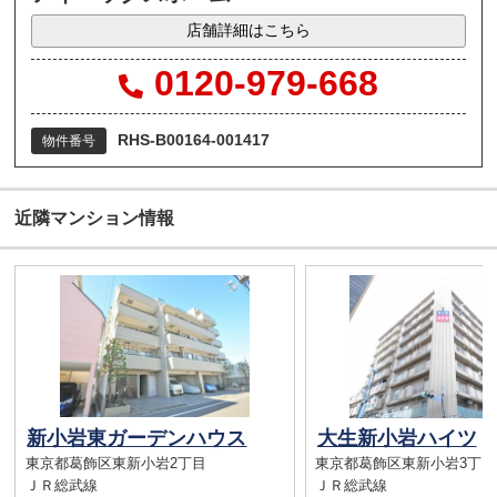
店舗詳細はこちら
0120-979-668
RHS-B00164-001417
物件番号
近隣マンション情報
新小岩東ガーデンハウス
大生新小岩ハイツ
東京都葛飾区東新小岩2丁目
東京都葛飾区東新小岩3丁目
ＪＲ総武線
ＪＲ総武線