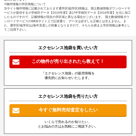
※物件情報の学区情報について
当サイト物件情報に記載されております通学区域(学区)情報は、国土数値情報ダウンロードサ
ービスが提供する小学校区データ【2016年度】及び中学校区データ【2016年度】を元に加工
したものですので、記載情報が現在の学区域と異なる場合がございます。 国土数値情報ダウ
ンロードサービスのWEBサイト上で記述通り、データは必ずしも正確とは言えません。ま
た、通学区域(学区)は毎年見直しの対象となりますので、そちらを踏まえ学区情報は参考とし
てご活用下さい。
エクセレンス池袋を買いたい方
この物件が売り出されたら教えて！
『エクセレンス池袋』の販売情報を
優先的にお知らせいたします。
エクセレンス池袋を売りたい方
今すぐ無料売却査定をしたい
いくらで売れるのか知りたい、
とお悩みの方はお気軽にご相談下さい。