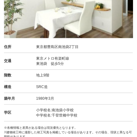
住所
東京都豊島区南池袋2丁目
東京メトロ有楽町線
交通
東池袋 徒歩5分
階数
地上9階
構造
SRC造
築年月
1980年3月
小学校名:南池袋小学校
学区
中学校名:千登世橋中学校
※各種情報と差異がある場合は現況優先となります。
※建物竣工時に撮影した竣工写真を掲載している場合があります。その場合、現状と異なる可
能性があります。