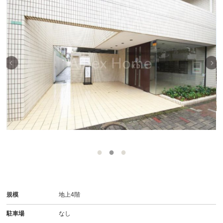
規模
地上4階
駐車場
なし