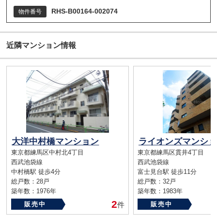
RHS-B00164-002074
物件番号
近隣マンション情報
大洋中村橋マンション
東京都練馬区中村北4丁目
東京都練馬区貫井4丁目
西武池袋線
西武池袋線
中村橋駅 徒歩4分
富士見台駅 徒歩11分
総戸数：28戸
総戸数：32戸
築年数：1976年
築年数：1983年
2
販売中
件
販売中