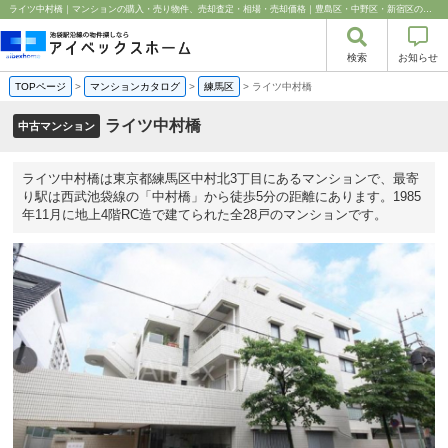
ライツ中村橋｜マンションの購入・売り物件、売却査定・相場・売却価格｜豊島区・中野区・新宿区の中古マンション・リノベーション情報なら池袋のアイベックスホーム！
検索
お知らせ
TOPページ
>
マンションカタログ
>
練馬区
>
ライツ中村橋
ライツ中村橋
中古マンション
ライツ中村橋は東京都練馬区中村北3丁目にあるマンションで、最寄
り駅は西武池袋線の「中村橋」から徒歩5分の距離にあります。1985
年11月に地上4階RC造で建てられた全28戸のマンションです。