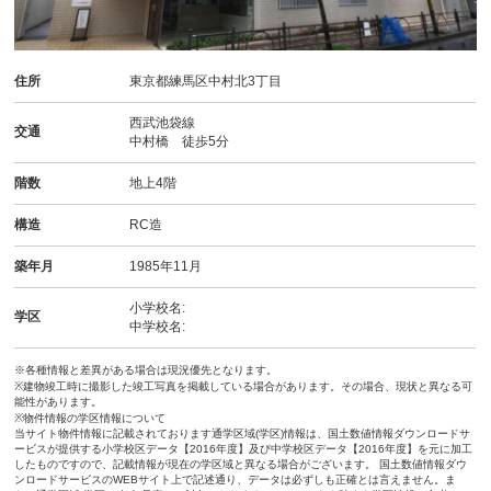
住所
東京都練馬区中村北3丁目
西武池袋線
交通
中村橋 徒歩5分
階数
地上4階
構造
RC造
築年月
1985年11月
小学校名:
学区
中学校名:
※各種情報と差異がある場合は現況優先となります。
※建物竣工時に撮影した竣工写真を掲載している場合があります。その場合、現状と異なる可
能性があります。
※物件情報の学区情報について
当サイト物件情報に記載されております通学区域(学区)情報は、国土数値情報ダウンロードサ
ービスが提供する小学校区データ【2016年度】及び中学校区データ【2016年度】を元に加工
したものですので、記載情報が現在の学区域と異なる場合がございます。 国土数値情報ダウ
ンロードサービスのWEBサイト上で記述通り、データは必ずしも正確とは言えません。ま