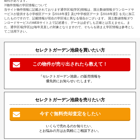
能性があります。
※物件情報の学区情報について
当サイト物件情報に記載されております通学区域(学区)情報は、国土数値情報ダウンロードサ
ービスが提供する小学校区データ【2016年度】及び中学校区データ【2016年度】を元に加工
したものですので、記載情報が現在の学区域と異なる場合がございます。 国土数値情報ダウ
ンロードサービスのWEBサイト上で記述通り、データは必ずしも正確とは言えません。ま
た、通学区域(学区)は毎年見直しの対象となりますので、そちらを踏まえ学区情報は参考とし
てご活用下さい。
セレクトガーデン池袋を買いたい方
この物件が売り出されたら教えて！
『セレクトガーデン池袋』の販売情報を
優先的にお知らせいたします。
セレクトガーデン池袋を売りたい方
今すぐ無料売却査定をしたい
いくらで売れるのか知りたい、
とお悩みの方はお気軽にご相談下さい。