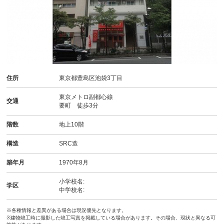
住所
東京都豊島区池袋3丁目
東京メトロ副都心線
交通
要町 徒歩3分
階数
地上10階
構造
SRC造
築年月
1970年8月
小学校名:
学区
中学校名:
※各種情報と差異がある場合は現況優先となります。
※建物竣工時に撮影した竣工写真を掲載している場合があります。その場合、現状と異なる可