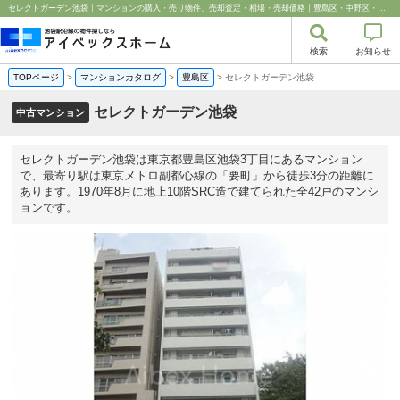
セレクトガーデン池袋｜マンションの購入・売り物件、売却査定・相場・売却価格｜豊島区・中野区・新宿区の中古マンション・リノベーション情報なら池袋のアイベックスホーム！
検索
お知らせ
TOPページ
>
マンションカタログ
>
豊島区
>
セレクトガーデン池袋
セレクトガーデン池袋
中古マンション
セレクトガーデン池袋は東京都豊島区池袋3丁目にあるマンション
で、最寄り駅は東京メトロ副都心線の「要町」から徒歩3分の距離に
あります。1970年8月に地上10階SRC造で建てられた全42戸のマンシ
ョンです。