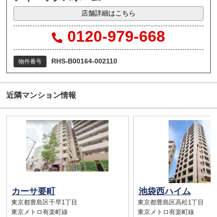
店舗詳細はこちら
0120-979-668
RHS-B00164-002110
物件番号
近隣マンション情報
カーサ要町
池袋西ハイム
東京都豊島区千早1丁目
東京都豊島区高松1丁目
東京メトロ有楽町線
東京メトロ有楽町線