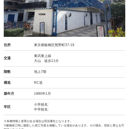
住所
東京都板橋区熊野町37-19
東武東上線
交通
大山 徒歩11分
階数
地上7階
構造
RC造
築年月
1980年1月
小学校名:
学区
中学校名:
※各種情報と差異がある場合は現況優先となります。
※建物竣工時に撮影した竣工写真を掲載している場合があります。その場合、現状と異なる可