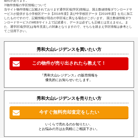
能性があります。
※物件情報の学区情報について
当サイト物件情報に記載されております通学区域(学区)情報は、国土数値情報ダウンロードサ
ービスが提供する小学校区データ【2016年度】及び中学校区データ【2016年度】を元に加工
したものですので、記載情報が現在の学区域と異なる場合がございます。 国土数値情報ダウ
ンロードサービスのWEBサイト上で記述通り、データは必ずしも正確とは言えません。ま
た、通学区域(学区)は毎年見直しの対象となりますので、そちらを踏まえ学区情報は参考とし
てご活用下さい。
秀和大山レジデンスを買いたい方
この物件が売り出されたら教えて！
『秀和大山レジデンス』の販売情報を
優先的にお知らせいたします。
秀和大山レジデンスを売りたい方
今すぐ無料売却査定をしたい
いくらで売れるのか知りたい、
とお悩みの方はお気軽にご相談下さい。