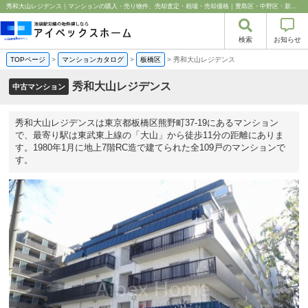
秀和大山レジデンス｜マンションの購入・売り物件、売却査定・相場・売却価格｜豊島区・中野区・新宿区の中古マンション・リノベーション情報なら池袋のアイベックスホーム！
検索
お知らせ
TOPページ
>
マンションカタログ
>
板橋区
>
秀和大山レジデンス
秀和大山レジデンス
中古マンション
秀和大山レジデンスは東京都板橋区熊野町37-19にあるマンション
で、最寄り駅は東武東上線の「大山」から徒歩11分の距離にありま
す。1980年1月に地上7階RC造で建てられた全109戸のマンションで
す。