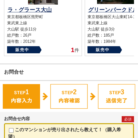
ラ・グラース大山
グリーンパークドル
東京都板橋区熊野町
東京都板橋区大山東町14-1
東武東上線
東武東上線
大山駅 徒歩11分
大山駅 徒歩3分
総戸数：26戸
総戸数：185戸
築年数：2012年
築年数：1984年
1
販売中
件
販売中
お問合せ
お問合せ内容
必須
このマンションが売り出されたら教えて！（購入希
望）