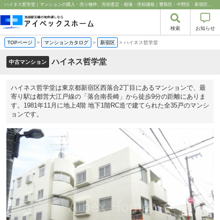
ハイネス哲学堂｜マンションの購入・売り物件、売却査定・相場・売却価格｜豊島区・中野区・新宿区の中古マンション・リノベーション情報なら池袋のアイベックスホーム！
検索
お知らせ
TOPページ
>
マンションカタログ
>
新宿区
>
ハイネス哲学堂
ハイネス哲学堂
中古マンション
ハイネス哲学堂は東京都新宿区西落合2丁目にあるマンションで、最
寄り駅は都営大江戸線の「落合南長崎」から徒歩9分の距離にありま
す。1981年11月に地上4階 地下1階RC造で建てられた全35戸のマンシ
ョンです。