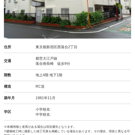
住所
東京都新宿区西落合2丁目
都営大江戸線
交通
落合南長崎 徒歩9分
階数
地上4階 地下1階
構造
RC造
築年月
1981年11月
小学校名:
学区
中学校名:
※各種情報と差異がある場合は現況優先となります。
※建物竣工時に撮影した竣工写真を掲載している場合があります。その場合、現状と異なる可