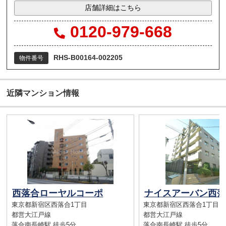
店舗詳細はこちら
0120-979-668
RHS-B00164-002205
物件番号
近隣マンション情報
西落合ローヤルコーポ
ナイスアーバン西落
東京都新宿区西落合1丁目
東京都新宿区西落合1丁目
都営大江戸線
都営大江戸線
落合南長崎駅 徒歩5分
落合南長崎駅 徒歩5分