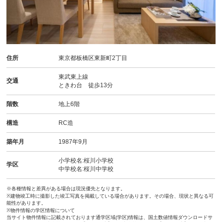
住所
東京都板橋区東新町2丁目
東武東上線
交通
ときわ台 徒歩13分
階数
地上6階
構造
RC造
築年月
1987年9月
小学校名:桜川小学校
学区
中学校名:桜川中学校
※各種情報と差異がある場合は現況優先となります。
※建物竣工時に撮影した竣工写真を掲載している場合があります。その場合、現状と異なる可
能性があります。
※物件情報の学区情報について
当サイト物件情報に記載されております通学区域(学区)情報は、国土数値情報ダウンロードサ