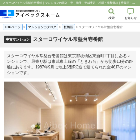
スターロワイヤル常盤台壱番館｜マンションの購入・売り物件、売却査定・相場・売却価格｜豊島区・中野区・新宿区の中古マンション・リノベーション情報なら池袋のアイベックスホーム！
検索
お知らせ
TOPページ
>
マンションカタログ
>
板橋区
>
スターロワイヤル常盤台壱番館
スターロワイヤル常盤台壱番館
中古マンション
スターロワイヤル常盤台壱番館は東京都板橋区東新町2丁目にあるマ
ンションで、最寄り駅は東武東上線の「ときわ台」から徒歩13分の距
離にあります。1987年9月に地上6階RC造で建てられた全46戸のマン
ションです。