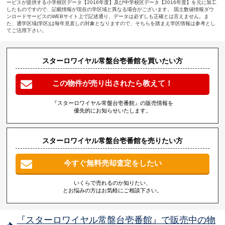
ービスが提供する小学校区データ【2016年度】及び中学校区データ【2016年度】を元に加工
したものですので、記載情報が現在の学区域と異なる場合がございます。 国土数値情報ダウ
ンロードサービスのWEBサイト上で記述通り、データは必ずしも正確とは言えません。ま
た、通学区域(学区)は毎年見直しの対象となりますので、そちらを踏まえ学区情報は参考とし
てご活用下さい。
スターロワイヤル常盤台壱番館を買いたい方
この物件が売り出されたら教えて！
『スターロワイヤル常盤台壱番館』の販売情報を
優先的にお知らせいたします。
スターロワイヤル常盤台壱番館を売りたい方
今すぐ無料売却査定をしたい
いくらで売れるのか知りたい、
とお悩みの方はお気軽にご相談下さい。
『スターロワイヤル常盤台壱番館』で販売中の物