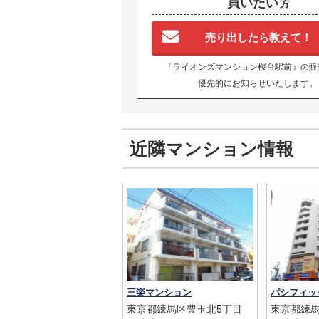
買いたい
方
売り出したら教えて！
『ライオンズマンション桜台駅前』の販
優先的にお知らせいたします。
近隣マンション情報
三楽マンション
パシフィッ
東京都練馬区豊玉北5丁目
東京都練馬