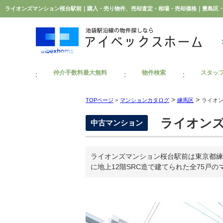
仲介手数料最大無料
物件検索
スタッ
>
>
TOPページ
>
マンションカタログ
練馬区
ライオ
ライオンズ
中古マンション
ライオンズマンション桜台駅前は東京都練
に地上12階SRC造で建てられた全75戸