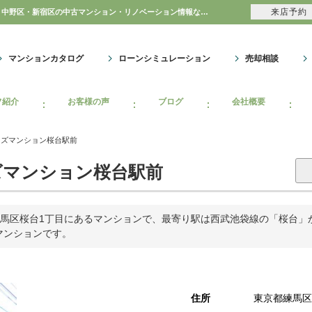
来店予約
ライオンズマンション桜台駅前｜購入・売り物件、売却査定・相場・売却価格｜豊島区・中野区・新宿区の中古マンション・リノベーション情報なら池袋のアイベックスホーム！のマンション情報のことならアイベックスホーム株式会社
マンションカタログ
ローンシミュレーション
売却相談
フ紹介
お客様の声
ブログ
会社概要
ンズマンション桜台駅前
マンション桜台駅前
馬区桜台1丁目にあるマンションで、最寄り駅は西武池袋線の「桜台」から
のマンションです。
住所
東京都練馬区