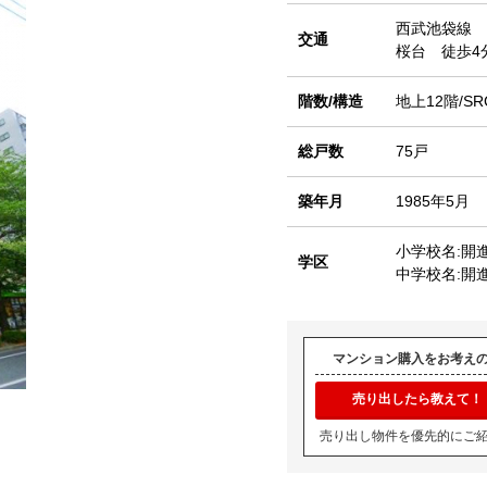
西武池袋線
交通
桜台 徒歩4
階数/構造
地上12階/SR
総戸数
75戸
築年月
1985年5月
小学校名:開
学区
中学校名:開
マンション購入をお考え
売り出したら教えて！
売り出し物件を優先的にご