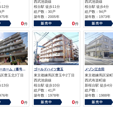
線
西武池袋線
西武池袋線
歩12分
桜台駅 徒歩11分
桜台駅 徒歩4分
9戸
総戸数：30戸
総戸数：94戸
75年
築年数：2005年
築年数：1973年
0
0
中
販売中
販売中
件
件
桜台フラワーホーム（番号３３７９）
ゴールドハイツ豊玉
メゾン江古田
区豊玉北3丁目
東京都練馬区豊玉中2丁目
東京都練馬区栄町
線
西武池袋線
西武有楽町線
歩13分
桜台駅 徒歩10分
新桜台駅 徒歩4分
総戸数：41戸
総戸数：
76年
築年数：1978年
築年数：1988年
0
0
中
販売中
販売中
件
件