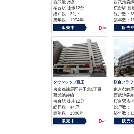
西武池袋線
西武池袋
桜台駅 徒歩12分
桜台駅 徒
総戸数：32戸
総戸数：6
築年数：1974年
築年数：19
0
販売中
販売
件
タウンシップ豊玉
東京都練馬区豊玉北5丁目
東京都練馬
西武池袋線
西武池袋
桜台駅 徒歩12分
桜台駅 徒
総戸数：44戸
総戸数：
築年数：1986年
築年数：19
0
販売中
販売
件