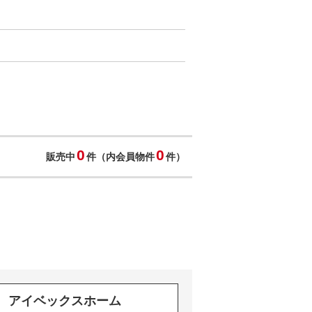
0
0
販売中
件（内会員物件
件）
アイベックスホーム