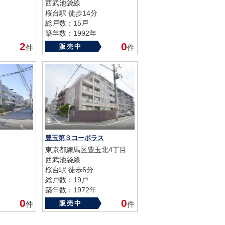
西武池袋線
桜台駅 徒歩14分
総戸数：15戸
築年数：1992年
2
0
販売中
件
件
豊玉第３コーポラス
東京都練馬区豊玉北4丁目
西武池袋線
桜台駅 徒歩6分
総戸数：19戸
築年数：1972年
0
0
販売中
件
件