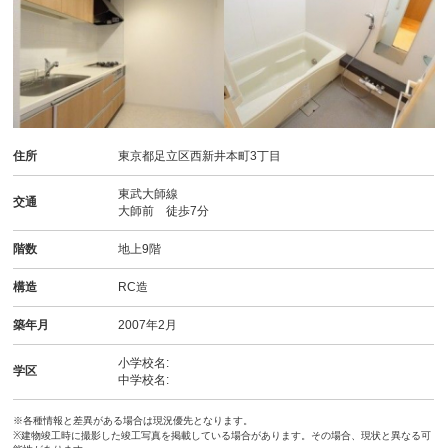
住所
東京都足立区西新井本町3丁目
東武大師線
交通
大師前 徒歩7分
階数
地上9階
構造
RC造
築年月
2007年2月
小学校名:
学区
中学校名:
※各種情報と差異がある場合は現況優先となります。
※建物竣工時に撮影した竣工写真を掲載している場合があります。その場合、現状と異なる可