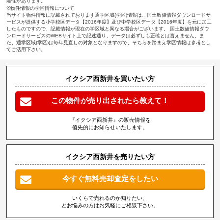
能性があります。
※物件情報の学区情報について
当サイト物件情報に記載されております通学区域(学区)情報は、国土数値情報ダウンロードサ
ービスが提供する小学校区データ【2016年度】及び中学校区データ【2016年度】を元に加工
したものですので、記載情報が現在の学区域と異なる場合がございます。 国土数値情報ダウ
ンロードサービスのWEBサイト上で記述通り、データは必ずしも正確とは言えません。ま
た、通学区域(学区)は毎年見直しの対象となりますので、そちらを踏まえ学区情報は参考とし
てご活用下さい。
イクシア西新井を買いたい方
この物件が売り出されたら教えて！
『イクシア西新井』の販売情報を
優先的にお知らせいたします。
イクシア西新井を売りたい方
今すぐ無料売却査定をしたい
いくらで売れるのか知りたい、
とお悩みの方はお気軽にご相談下さい。