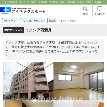
イクシア西新井｜マンションの購入・売り物件、売却査定・相場・売却価格｜豊島区・中野区・新宿区の中古マンション・リノベーション情報なら池袋のアイベックスホーム！
検索
お知らせ
TOPページ
>
マンションカタログ
>
足立区
>
イクシア西新井
イクシア西新井
中古マンション
イクシア西新井は東京都足立区西新井本町3丁目にあるマンション
で、最寄り駅は東武大師線の「大師前」から徒歩7分の距離にありま
す。2007年2月に地上9階RC造で建てられた全35戸のマンションで
す。