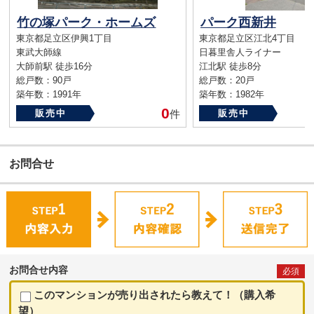
竹の塚パーク・ホームズ
パーク西新井
東京都足立区伊興1丁目
東京都足立区江北4丁目
東武大師線
日暮里舎人ライナー
大師前駅 徒歩16分
江北駅 徒歩8分
総戸数：90戸
総戸数：20戸
築年数：1991年
築年数：1982年
0
販売中
件
販売中
お問合せ
お問合せ内容
必須
このマンションが売り出されたら教えて！（購入希
望）