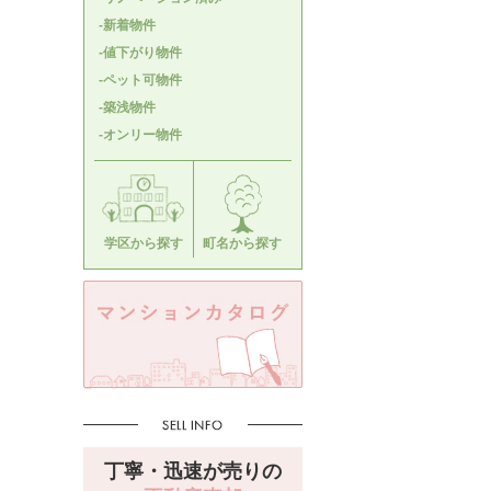
-新着物件
-値下がり物件
-ペット可物件
-築浅物件
-オンリー物件
学区から探す
町名から探す
丁寧・迅速が売りの