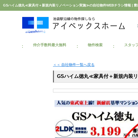
仲介手数料最大無料
物件検索
スタッ
＜＜ 自社物件
一覧へ戻る
GSハイム徳丸≪家具付＋新規内装