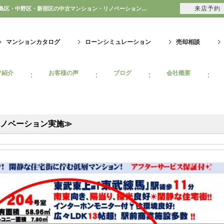
来店予約
GSハイム徳丸≪家具付＋新規内装リノベーション実施≫の自社物件WEBチラシ情報 | 豊島区・中野区・新宿区の中古マンション・リノベーション情報なら池袋のアイベックスホーム！
マンションカタログ
ローンシミュレーション
売却相談
フ紹介
お客様の声
ブログ
会社概要
リノベーション実施≫