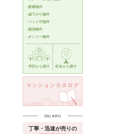
-新着物件
-値下がり物件
-ペット可物件
-築浅物件
-オンリー物件
学区から探す
町名から探す
丁寧・迅速が売りの