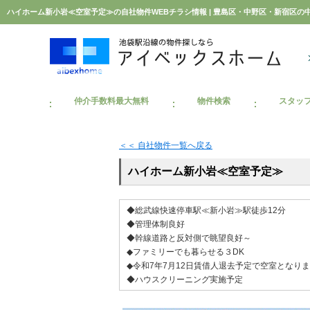
仲介手数料最大無料
物件検索
スタッ
＜＜ 自社物件
一覧へ戻る
ハイホーム新小岩≪空室予定≫
◆総武線快速停車駅≪新小岩≫駅徒歩12分
◆管理体制良好
◆幹線道路と反対側で眺望良好～
◆ファミリーでも暮らせる３DK
◆令和7年7月12日賃借人退去予定で空室となり
◆ハウスクリーニング実施予定