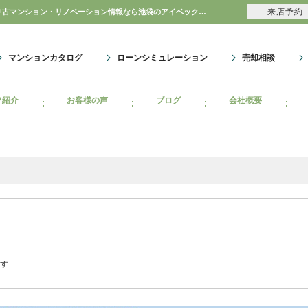
来店予約
ハイホーム新小岩≪空室予定≫の自社物件WEBチラシ情報 | 豊島区・中野区・新宿区の中古マンション・リノベーション情報なら池袋のアイベックスホーム！
マンションカタログ
ローンシミュレーション
売却相談
フ紹介
お客様の声
ブログ
会社概要
ます