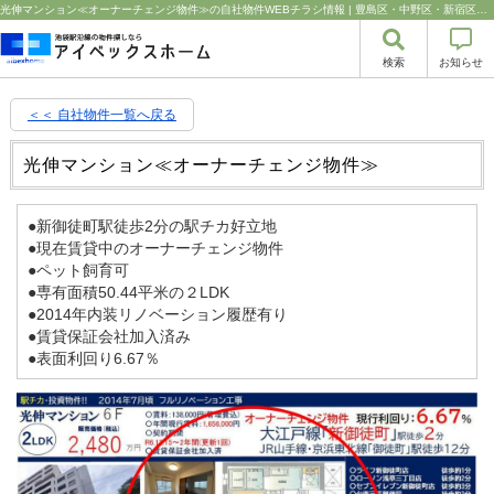
光伸マンション≪オーナーチェンジ物件≫の自社物件WEBチラシ情報 | 豊島区・中野区・新宿区の中古マンション・リノベーション情報なら池袋のアイベックスホーム！の不動産のことならアイベックスホーム株式会社
検索
お知らせ
＜＜ 自社物件
一覧へ戻る
光伸マンション≪オーナーチェンジ物件≫
●新御徒町駅徒歩2分の駅チカ好立地
●現在賃貸中のオーナーチェンジ物件
●ペット飼育可
●専有面積50.44平米の２LDK
●2014年内装リノベーション履歴有り
●賃貸保証会社加入済み
●表面利回り6.67％