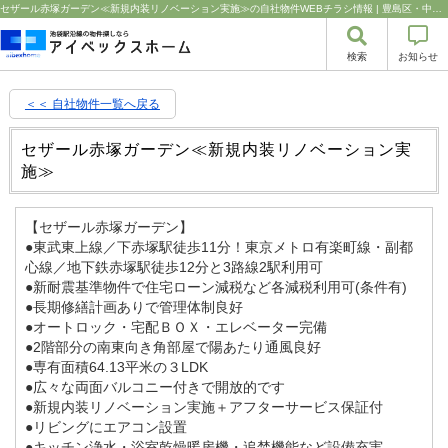
セザール赤塚ガーデン≪新規内装リノベーション実施≫の自社物件WEBチラシ情報 | 豊島区・中野区・新宿区の中古マンション・リノベーション情報なら池袋のアイベックスホーム！の不動産のことならアイベックスホーム株式会社
検索
お知らせ
＜＜ 自社物件
一覧へ戻る
セザール赤塚ガーデン≪新規内装リノベーション実
施≫
【セザール赤塚ガーデン】
●東武東上線／下赤塚駅徒歩11分！東京メトロ有楽町線・副都
心線／地下鉄赤塚駅徒歩12分と3路線2駅利用可
●新耐震基準物件で住宅ローン減税など各減税利用可(条件有)
●長期修繕計画ありで管理体制良好
●オートロック・宅配ＢＯＸ・エレベーター完備
●2階部分の南東向き角部屋で陽あたり通風良好
●専有面積64.13平米の３LDK
●広々な両面バルコニー付きで開放的です
●新規内装リノベーション実施＋アフターサービス保証付
●リビングにエアコン設置
●キッチン浄水・浴室乾燥暖房機・追焚機能など設備充実