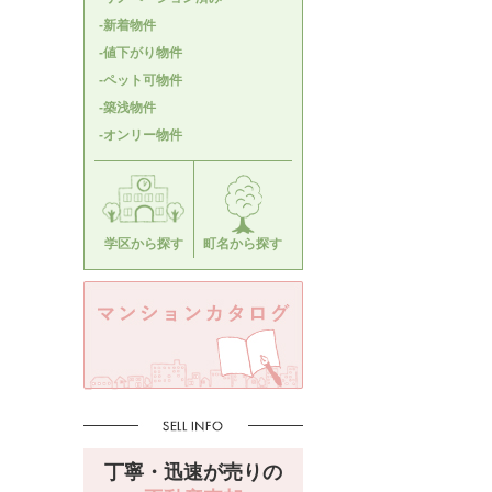
-新着物件
-値下がり物件
-ペット可物件
-築浅物件
-オンリー物件
学区から探す
町名から探す
丁寧・迅速が売りの