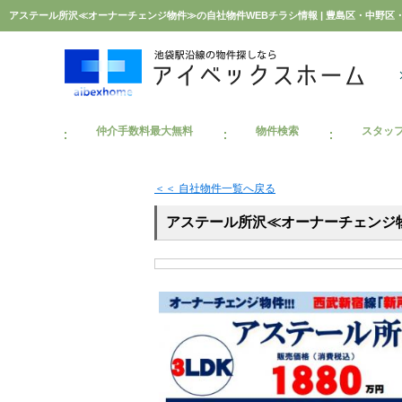
仲介手数料最大無料
物件検索
スタッ
＜＜ 自社物件
一覧へ戻る
アステール所沢≪オーナーチェンジ