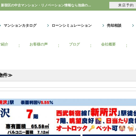
来店予約
アステール所沢≪オーナーチェンジ物件≫の自社物件WEBチラシ情報 | 豊島区・中野区・新宿区の中古マンション・リノベーション情報なら池袋のアイベックスホーム！
マンションカタログ
ローンシミュレーション
売却相談
フ紹介
お客様の声
ブログ
会社概要
物件≫