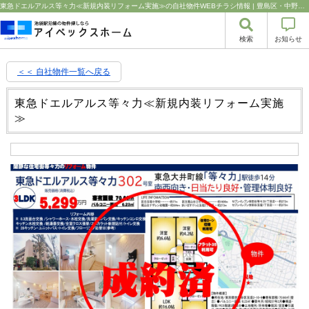
東急ドエルアルス等々力≪新規内装リフォーム実施≫の自社物件WEBチラシ情報 | 豊島区・中野区・新宿区の中古マンション・リノベーション情報なら池袋のアイベックスホーム！の不動産のことならアイベックスホーム株式会社
検索
お知らせ
＜＜ 自社物件
一覧へ戻る
東急ドエルアルス等々力≪新規内装リフォーム実施
≫