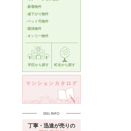
-新着物件
-値下がり物件
-ペット可物件
-築浅物件
-オンリー物件
学区から探す
町名から探す
丁寧・迅速が売りの