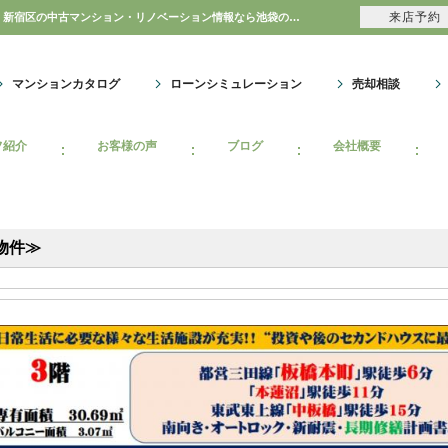
来店予約
メゾン板橋本町≪オーナーチェンジ物件≫の自社物件WEBチラシ情報 | 豊島区・中野区・新宿区の中古マンション・リノベーション情報なら池袋のアイベックスホーム！
マンションカタログ
ローンシミュレーション
売却相談
フ紹介
お客様の声
ブログ
会社概要
物件≫