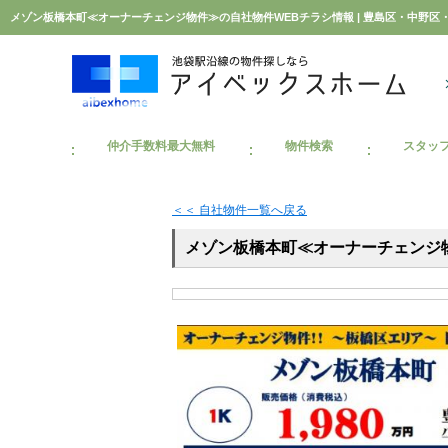
仲介手数料最大無料
物件検索
スタッ
＜＜ 自社物件
一覧へ戻る
メゾン板橋本町≪オーナーチェンジ