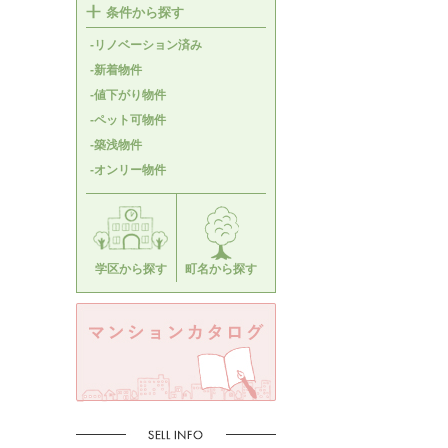
条件から探す
-リノベーション済み
-新着物件
-値下がり物件
-ペット可物件
-築浅物件
-オンリー物件
学区から探す
町名から探す