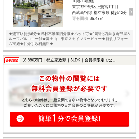
10階/10階建
東京都中野区上鷺宮1丁目
西武新宿線 都立家政 徒歩13分
専有面積
86.47㎡
★鷺宮駅徒歩6分★野村不動産旧分譲★ペット可★10階北西向き角部屋＆
ルーフバルコニー付★富士山、東京スカイツリービュー★新規リフォー
ム実施★仲介手数料無料★
【8,880万円｜都立家政駅｜3LDK｜会員様限定で公開中！】
会員限定