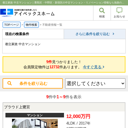
都立家政 中古マンション｜豊島区・中野区・新宿区の中古マンション・リノベーション情報なら池袋のアイベックスホーム！
検索
お知らせ
TOPページ
>
物件検索
>
不動産情報一覧
現在の検索条件
さらに条件を絞り込む
都立家政 中古マンション
9件
見つかりました！
会員限定物件は
12732
件あります。
今すぐ見る
条件を絞り込む
9
1～9
件中
件を表示
プラウド上鷺宮
マンション
12,000万円
4LDK / 2017年