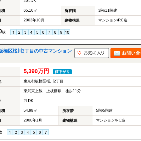
2SLDK
り
65.16㎡
3階/11階建
面積
所在階
2003年10月
マンション/RC造
月
建物構造
0
枚
板橋区桜川2丁目の中古マンション
5,390万円
値下がり
東京都板橋区桜川2丁目
地
東武東上線 上板橋駅 徒歩11分
2LDK
り
54.98㎡
5階/5階建
面積
所在階
2000年1月
マンション/RC造
月
建物構造
枚