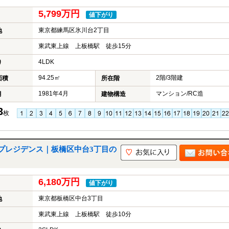
5,799万円
値下がり
東京都練馬区氷川台2丁目
地
東武東上線 上板橋駅 徒歩15分
4LDK
り
94.25㎡
2階/3階建
面積
所在階
1981年4月
マンション/RC造
月
建物構造
3
枚
プレジデンス｜板橋区中台3丁目の
6,180万円
値下がり
東京都板橋区中台3丁目
地
東武東上線 上板橋駅 徒歩10分