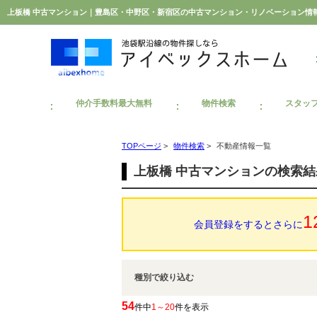
上板橋 中古マンション｜豊島区・中野区・新宿区の中古マンション・リノベーション情
仲介手数料最大無料
物件検索
スタッ
TOPページ
>
物件検索
>
不動産情報一覧
上板橋 中古マンションの検索
1
会員登録をするとさらに
種別で絞り込む
54
件中
1～20
件を表示