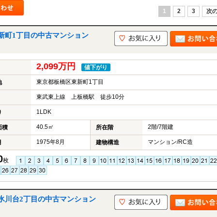
1
2
3
次の
新町1丁目の中古マンション
2,099万円
値下がり
東京都板橋区東新町1丁目
地
東武東上線 上板橋駅 徒歩10分
1LDK
り
40.5㎡
2階/7階建
面積
所在階
1975年8月
マンション/RC造
月
建物構造
0
枚
氷川台2丁目の中古マンション