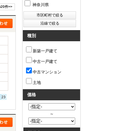
神奈川県
20件>>
種別
新築一戸建て
中古一戸建て
中古マンション
土地
価格
～