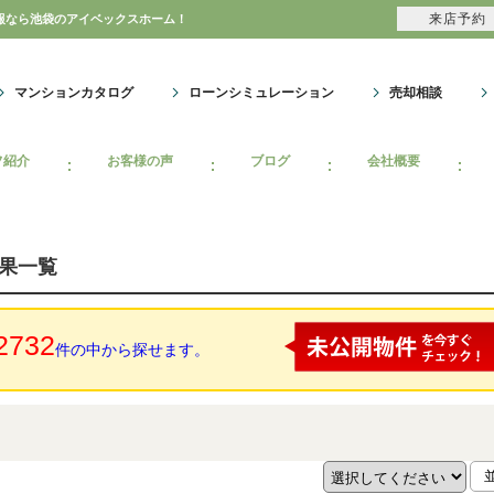
来店予約
報なら池袋のアイベックスホーム！
マンションカタログ
ローンシミュレーション
売却相談
フ紹介
お客様の声
ブログ
会社概要
結果一覧
2732
件の中から探せます。