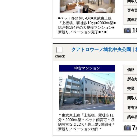
間取
専有
■ペット多頭飼いOK■東武東上線
築年
『上板橋』駅徒歩10分■2003年築■
総戸数184戸の大規模マンション■
1
新規リノベーション完了■＊■
クアトロウーノ城北中央公園｜
check
中古マンション
価格
所在
交通
間取
専有
＊東武東上線「上板橋」駅徒歩11
築年
分＊2000年築＊ペット飼育可＊収
納豊富な２LDK＊最上階5階部分＊
7
新規リノベーション物件＊