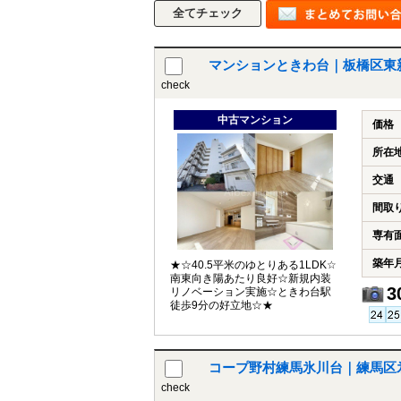
マンションときわ台｜板橋区東
check
中古マンション
価格
所在
交通
間取
専有
築年
★☆40.5平米のゆとりある1LDK☆
南東向き陽あたり良好☆新規内装
3
リノベーション実施☆ときわ台駅
徒歩9分の好立地☆★
コープ野村練馬氷川台｜練馬区
check