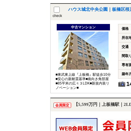
ハウス城北中央公園｜板橋区桜
check
中古マンション
価格
所在
交通
間取
専有
築年
■東武東上線『上板橋』駅徒歩10分
■安心の新耐震基準■南向き角部屋
1
■85平米の広々３LDK■新規内装リ
ノベーション■
【5,599万円｜上板橋駅｜2
会員限定