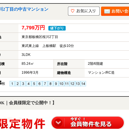
川2丁目の中古マンション
7,799万円
値下がり
東京都板橋区桜川2丁目
地
東武東上線 上板橋駅 徒歩10分
3LDK
り
85.24㎡
2階/6階建
面積
所在階
1996年3月
マンション/RC造
月
建物構造
4
枚
LDK｜会員様限定で公開中！】