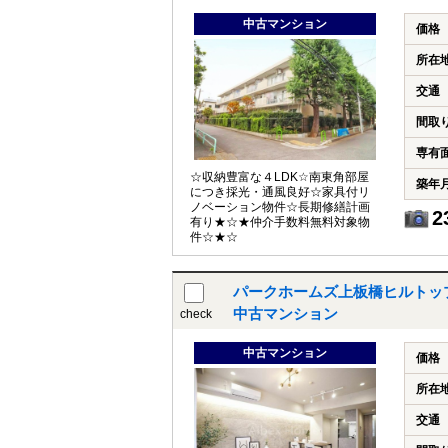
中古マンション
価格
所在
交通
間取
専有
☆収納豊富な４LDK☆南東角部屋
築年
につき採光・通風良好☆家具付リ
ノベーション物件☆長期修繕計画
2
有り★☆★仲介手数料無料対象物
件☆★☆
パークホームズ上板橋ヒルトッ
中古マンション
check
中古マンション
価格
所在
交通