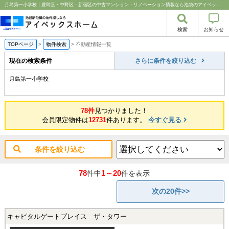
月島第一小学校｜豊島区・中野区・新宿区の中古マンション・リノベーション情報なら池袋のアイベックスホーム！
検索
お知らせ
TOPページ
>
物件検索
>
不動産情報一覧
現在の検索条件
さらに条件を絞り込む
月島第一小学校
78件
見つかりました！
会員限定物件は
12731
件あります。
今すぐ見る
条件を絞り込む
78
1～20
件中
件を表示
次の20件>>
キャピタルゲートプレイス ザ・タワー