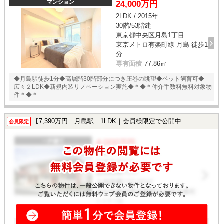
マンション
24,000万円
2LDK / 2015年
30階/53階建
東京都中央区月島1丁目
東京メトロ有楽町線 月島 徒歩1
分
専有面積
77.86㎡
◆月島駅徒歩1分◆高層階30階部分につき圧巻の眺望◆ペット飼育可◆
広々２LDK◆新規内装リノベーション実施◆＊◆＊仲介手数料無料対象物
件＊◆＊
【7,390万円｜月島駅｜1LDK｜会員様限定で公開中！】
会員限定