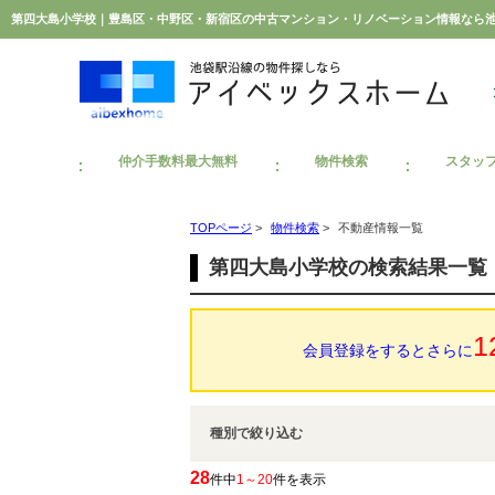
第四大島小学校｜豊島区・中野区・新宿区の中古マンション・リノベーション情報なら
仲介手数料最大無料
物件検索
スタッ
TOPページ
>
物件検索
>
不動産情報一覧
第四大島小学校の検索結果一覧
1
会員登録をするとさらに
種別で絞り込む
28
件中
1～20
件を表示