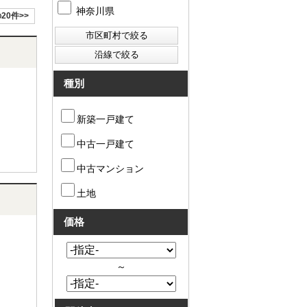
神奈川県
20件>>
種別
新築一戸建て
中古一戸建て
中古マンション
土地
価格
～