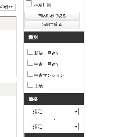
神奈川県
20件>>
種別
新築一戸建て
中古一戸建て
中古マンション
土地
価格
～