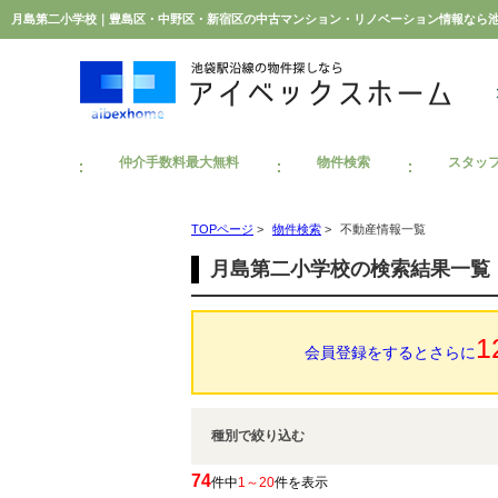
月島第二小学校｜豊島区・中野区・新宿区の中古マンション・リノベーション情報なら
仲介手数料最大無料
物件検索
スタッ
TOPページ
>
物件検索
>
不動産情報一覧
月島第二小学校の検索結果一覧
1
会員登録をするとさらに
種別で絞り込む
74
件中
1～20
件を表示