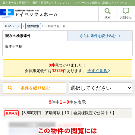
阪本小学校｜豊島区・中野区・新宿区の中古マンション・リノベーション情報なら池袋のアイベックスホーム！
検索
お知らせ
TOPページ
>
物件検索
>
不動産情報一覧
現在の検索条件
さらに条件を絞り込む
阪本小学校
9件
見つかりました！
会員限定物件は
12729
件あります。
今すぐ見る
条件を絞り込む
9
1～9
件中
件を表示
【3,800万円｜茅場町駅｜1R｜会員様限定で公開中！】
会員限定