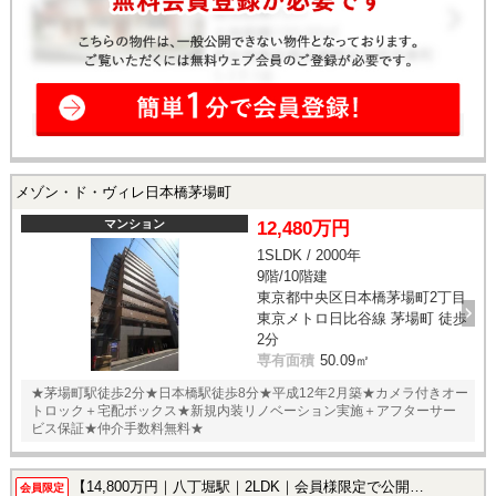
メゾン・ド・ヴィレ日本橋茅場町
マンション
12,480万円
1SLDK / 2000年
9階/10階建
東京都中央区日本橋茅場町2丁目
東京メトロ日比谷線 茅場町 徒歩
2分
専有面積
50.09㎡
★茅場町駅徒歩2分★日本橋駅徒歩8分★平成12年2月築★カメラ付きオー
トロック＋宅配ボックス★新規内装リノベーション実施＋アフターサー
ビス保証★仲介手数料無料★
【14,800万円｜八丁堀駅｜2LDK｜会員様限定で公開中！】
会員限定