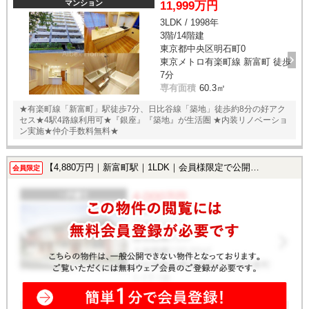
マンション
11,999万円
3LDK / 1998年
3階/14階建
東京都中央区明石町0
東京メトロ有楽町線 新富町 徒歩
7分
専有面積
60.3㎡
★有楽町線「新富町」駅徒歩7分、日比谷線「築地」徒歩約8分の好アク
セス★4駅4路線利用可★『銀座』『築地』が生活圏 ★内装リノベーショ
ン実施★仲介手数料無料★
【4,880万円｜新富町駅｜1LDK｜会員様限定で公開中！】
会員限定