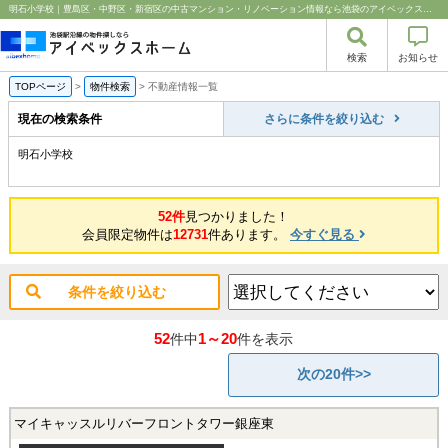
明石小学校｜豊島区・中野区・新宿区の中古マンション・リノベーション情報なら池袋のアイベックスホーム！
検索
お知らせ
TOPページ
>
物件検索
>
不動産情報一覧
現在の検索条件
さらに条件を絞り込む
明石小学校
52件
見つかりました！
会員限定物件は
12731
件あります。
今すぐ見る
条件を絞り込む
52
1～20
件中
件を表示
次の20件>>
マイキャッスルリバーフロントタワー銀座東