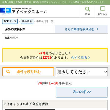
有馬小学校｜豊島区・中野区・新宿区の中古マンション・リノベーション情報なら池袋のアイベックスホーム！
検索
お知らせ
TOPページ
>
物件検索
>
不動産情報一覧
現在の検索条件
さらに条件を絞り込む
有馬小学校
74件
見つかりました！
会員限定物件は
12731
件あります。
今すぐ見る
条件を絞り込む
74
1～20
件中
件を表示
次の20件>>
マイキャッスル水天宮前壱番館