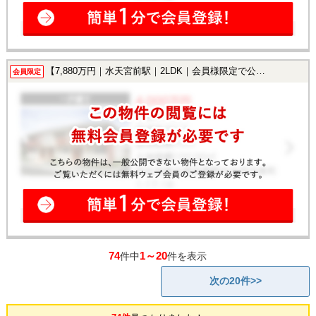
【7,880万円｜水天宮前駅｜2LDK｜会員様限定で公開中！】
会員限定
74
1～20
件中
件を表示
次の20件>>