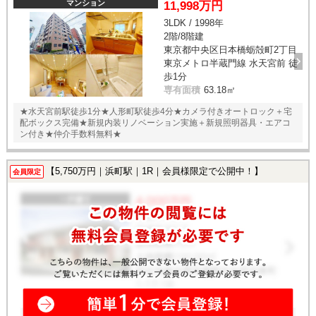
マンション
11,998万円
3LDK / 1998年
2階/8階建
東京都中央区日本橋蛎殻町2丁目
東京メトロ半蔵門線 水天宮前 徒
歩1分
専有面積
63.18㎡
★水天宮前駅徒歩1分★人形町駅徒歩4分★カメラ付きオートロック＋宅
配ボックス完備★新規内装リノベーション実施＋新規照明器具・エアコ
ン付き★仲介手数料無料★
【5,750万円｜浜町駅｜1R｜会員様限定で公開中！】
会員限定