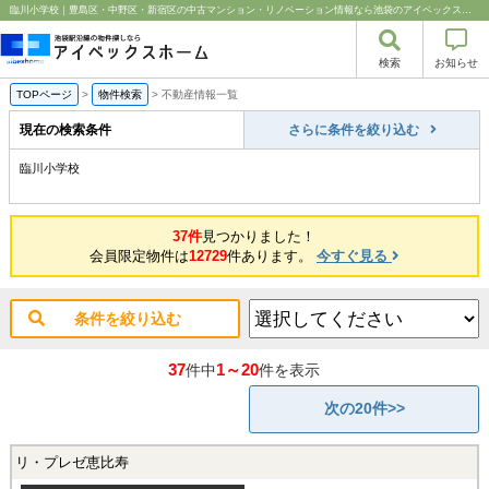
臨川小学校｜豊島区・中野区・新宿区の中古マンション・リノベーション情報なら池袋のアイベックスホーム！
検索
お知らせ
TOPページ
>
物件検索
>
不動産情報一覧
現在の検索条件
さらに条件を絞り込む
臨川小学校
37件
見つかりました！
会員限定物件は
12729
件あります。
今すぐ見る
条件を絞り込む
37
1～20
件中
件を表示
次の20件>>
リ・プレゼ恵比寿