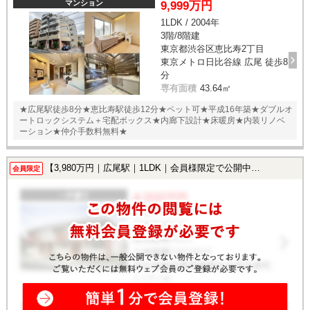
マンション
9,999万円
1LDK / 2004年
3階/8階建
東京都渋谷区恵比寿2丁目
東京メトロ日比谷線 広尾 徒歩8
分
専有面積
43.64㎡
★広尾駅徒歩8分★恵比寿駅徒歩12分★ペット可★平成16年築★ダブルオ
ートロックシステム＋宅配ボックス★内廊下設計★床暖房★内装リノベ
ーション★仲介手数料無料★
【3,980万円｜広尾駅｜1LDK｜会員様限定で公開中！】
会員限定