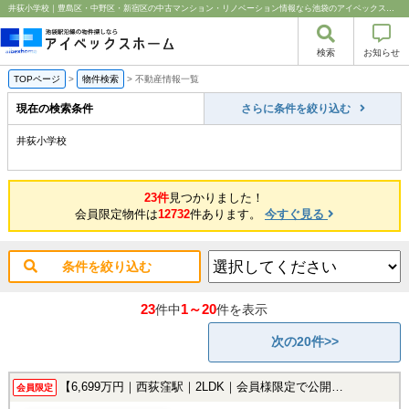
井荻小学校｜豊島区・中野区・新宿区の中古マンション・リノベーション情報なら池袋のアイベックスホーム！
検索
お知らせ
TOPページ
>
物件検索
>
不動産情報一覧
現在の検索条件
さらに条件を絞り込む
井荻小学校
23件
見つかりました！
会員限定物件は
12732
件あります。
今すぐ見る
条件を絞り込む
23
1～20
件中
件を表示
次の20件>>
【6,699万円｜西荻窪駅｜2LDK｜会員様限定で公開中！】
会員限定