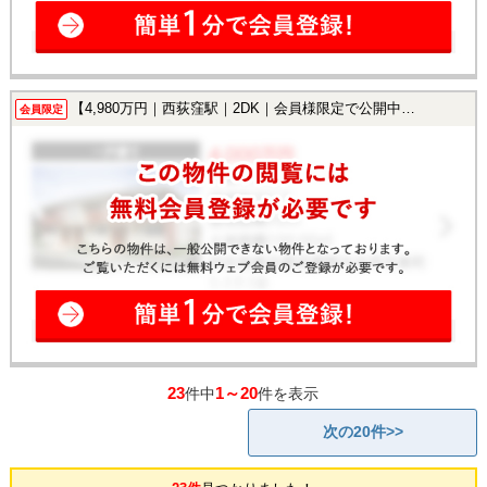
【4,980万円｜西荻窪駅｜2DK｜会員様限定で公開中！】
会員限定
23
1～20
件中
件を表示
次の20件>>