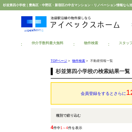
杉並第四小学校｜豊島区・中野区・新宿区の中古マンション・リノベーション情報なら
仲介手数料最大無料
物件検索
スタッ
TOPページ
>
物件検索
>
不動産情報一覧
杉並第四小学校の検索結果一覧
1
会員登録をするとさらに
種別で絞り込む
4
件中
1～4
件を表示