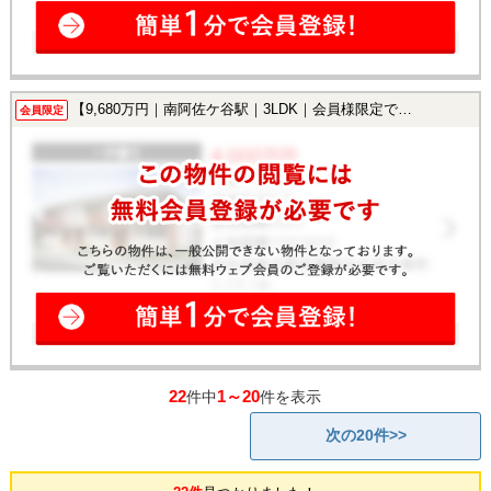
【9,680万円｜南阿佐ケ谷駅｜3LDK｜会員様限定で公開中！】
会員限定
22
1～20
件中
件を表示
次の20件>>