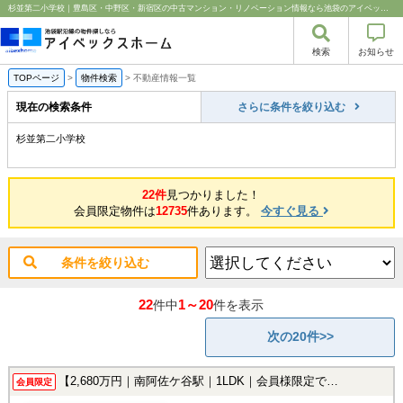
杉並第二小学校｜豊島区・中野区・新宿区の中古マンション・リノベーション情報なら池袋のアイベックスホーム！
検索
お知らせ
TOPページ
>
物件検索
>
不動産情報一覧
現在の検索条件
さらに条件を絞り込む
杉並第二小学校
22件
見つかりました！
会員限定物件は
12735
件あります。
今すぐ見る
条件を絞り込む
22
1～20
件中
件を表示
次の20件>>
【2,680万円｜南阿佐ケ谷駅｜1LDK｜会員様限定で公開中！】
会員限定