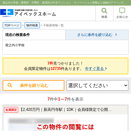
堀之内小学校｜豊島区・中野区・新宿区の中古マンション・リノベーション情報なら池袋のアイベックスホーム！
検索
お知らせ
TOPページ
>
物件検索
>
不動産情報一覧
現在の検索条件
さらに条件を絞り込む
堀之内小学校
7件
見つかりました！
会員限定物件は
12735
件あります。
今すぐ見る
条件を絞り込む
7
1～7
件中
件を表示
【2,420万円｜新高円寺駅｜1DK｜会員様限定で公開中！】
会員限定