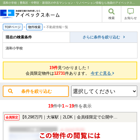
清和小学校｜豊島区・中野区・新宿区の中古マンション・リノベーション情報なら池袋のアイベックスホーム！
検索
お知らせ
TOPページ
>
物件検索
>
不動産情報一覧
現在の検索条件
さらに条件を絞り込む
清和小学校
19件
見つかりました！
会員限定物件は
12731
件あります。
今すぐ見る
条件を絞り込む
19
1～19
件中
件を表示
【8,298万円｜大塚駅｜2LDK｜会員様限定で公開中！】
会員限定